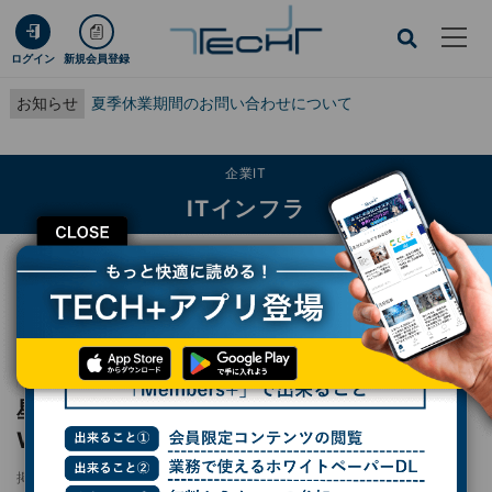
ログイン
新規会員登録
お知らせ
夏季休業期間のお問い合わせについて
企業IT
ITインフラ
CLOSE
TECH+
企業IT
ITインフラ
星野リゾートは、なぜGemini for Google Workspaceをいち早く導入したの
か？
レポート
星野リゾートは、なぜGemini for Google
Workspaceをいち早く導入したのか？
掲載日
2024/08/19 07:00