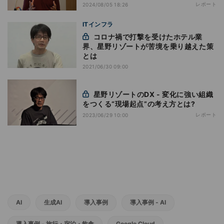
レポート
2024/08/05 18:26
ITインフラ
コロナ禍で打撃を受けたホテル業
界、星野リゾートが苦境を乗り越えた策
とは
2021/06/30 09:00
星野リゾートのDX - 変化に強い組織
をつくる“現場起点”の考え方とは?
レポート
2023/06/29 10:00
AI
生成AI
導入事例
導入事例 - AI
導入事例 - 旅行・宿泊・飲食
Google Cloud