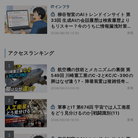
ITインフラ
柳谷智宣のAIトレンドインサイト 第
33回 生成AIの会話履歴は検索履歴より
もリスキー？今のうちに情報漏洩対策を
万全にしておこう
連載
2026/08/06 15:50
アクセスランキング
航空機の技術とメカニズムの裏側 第
549回 川崎重工業のC-2とKC/C-390の
脚はなぜ違う? - 降着装置は複雑怪奇
(5)|軍用輸送機(10)
連載
2026/08/04 09:05
軍事とIT 第674回 宇宙では人工衛星
をどう見分けるのか|戦闘識別(11)
連載
2026/08/08 16:55