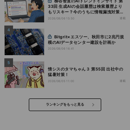
柳谷智宣のAIトレンドインサイト 第
33回 生成AIの会話履歴は検索履歴より
もリスキー？今のうちに情報漏洩対策を
万全にしておこう
連載
2026/08/06 15:50
Bitgrit×エスツー、秋田市に2兆円規
模のAIデータセンター建設を計画か
2026/08/06 16:41
情シスのタマちゃん３ 第55回 出社中の
猛暑対策！
連載
2026/08/05 11:00
ランキングをもっと見る