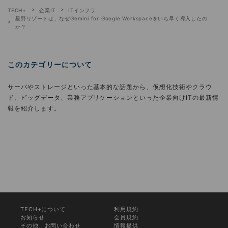
TECH+
企業IT
ITインフラ
星野リゾートは、なぜGemini for Google Workspaceをいち早く導入したの
か？
このカテゴリーについて
サーバやストレージといった基本的な話題から、仮想化技術やクラウ
ド、ビッグデータ、業務アプリケーションといった企業向けITの最新情
報を紹介します。
TECH+について
利用規約
お知らせ
会員規約
その他、お問い合わせ
情報提供