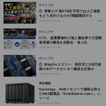
ITインフラ
軍事とIT 第674回 宇宙では人工衛星
をどう見分けるのか|戦闘識別(11)
連載
2026/08/08 16:55
ITインフラ
CTC、超重量物向け無人搬送車で大型製
造現場の搬送を自動化・省人化
2026/08/07 17:01
ITインフラ
Bitgrit×エスツー、秋田市に2兆円規
模のAIデータセンター建設を計画か
2026/08/06 16:41
周辺機器
Synology、4GBメモリーで価格を抑え
たNAS新製品「DiskStation neo+」シ
リーズ
2026/08/06 16:35