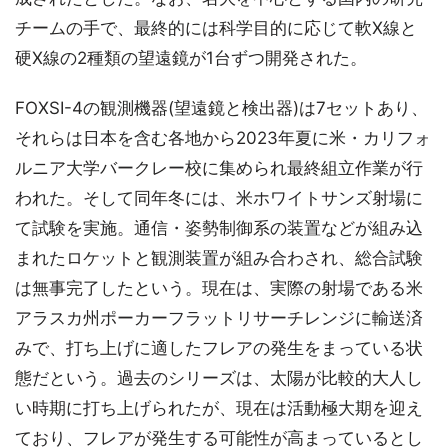
チームの手で、最終的には科学目的に応じて軟X線と
硬X線の2種類の望遠鏡が1台ずつ開発された。
FOXSI-4の観測機器(望遠鏡と検出器)は7セットあり、
それらは日本を含む各地から2023年夏に米・カリフォ
ルニア大学バークレー校に集められ最終組立作業が行
われた。そして同年冬には、米ホワイトサンズ射場に
て試験を実施。通信・姿勢制御系の装置などが組み込
まれたロケットと観測装置が組み合わされ、総合試験
は無事完了したという。現在は、実際の射場である米
アラスカ州ポーカーフラットリサーチレンジに輸送済
みで、打ち上げに適したフレアの発生をまっている状
態だという。過去のシリーズは、太陽が比較的大人し
い時期に打ち上げられたが、現在は活動極大期を迎え
ており、フレアが発生する可能性が高まっているとし