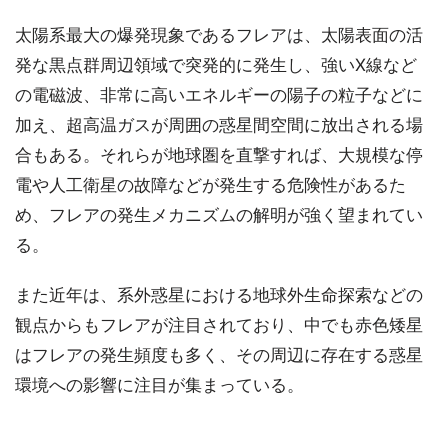
太陽系最大の爆発現象であるフレアは、太陽表面の活
発な黒点群周辺領域で突発的に発生し、強いX線など
の電磁波、非常に高いエネルギーの陽子の粒子などに
加え、超高温ガスが周囲の惑星間空間に放出される場
合もある。それらが地球圏を直撃すれば、大規模な停
電や人工衛星の故障などが発生する危険性があるた
め、フレアの発生メカニズムの解明が強く望まれてい
る。
また近年は、系外惑星における地球外生命探索などの
観点からもフレアが注目されており、中でも赤色矮星
はフレアの発生頻度も多く、その周辺に存在する惑星
環境への影響に注目が集まっている。