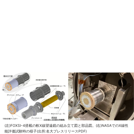
(左)FOXSI-4搭載の軟X線望遠鏡の組み立て図と部品図。(右)NASAでのX線性
能評価試験時の様子(出所:名大プレスリリースPDF)