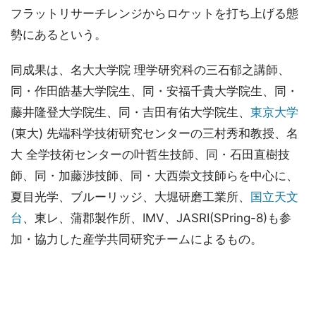
フラットリサーチレンジからロケットを打ち上げる態
勢にあるという。
同成果は、名大大学院 理学研究科の三石郁之講師、
同・作田皓基大学院生、同・安福千貴大学院生、同・
藤井隆登大学院生、同・吉田有佑大学院生、
東京大学
(東大) 先端科学技術研究センターの三村秀和教授、名
大 全学技術センターの叶哲生技師、同・石田直樹技
師、同・加藤渉技師、同・大西崇文技師らを中心に、
夏目光学、ブルーリッジ、大堀研磨工業所、
国立天文
台
、東レ、蒲郡製作所、IMV、JASRI(SPring-8)も参
加・協力した産学共同研究チームによるもの。