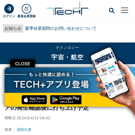
ログイン
新規会員登録
お知らせ
夏季休業期間のお問い合わせについて
テクノロジー
宇宙・航空
CLOSE
TECH+
テクノロジー
宇宙・航空
名大などの宇宙X線望遠鏡が宇宙へ、太陽フレアの発生確認後に打ち上げ予定
名大などの宇宙X線望遠鏡が宇宙へ、太陽フレ
アの発生確認後に打ち上げ予定
掲載日
2024/04/12 06:43
著者：
波留久泉