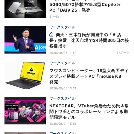
5060/5070搭載の15.3型Copilot+
PC「DAIV Z5」発売
21分前
ワークスタイル
楽天・三木谷氏が開発中の「AI店
長」披露 楽天市場で24時間365日の接
客目指す
レポート
2026/08/06 11:17
ワークスタイル
マウスコンピューター、18型大画面ディ
スプレイ搭載ノートPC「mouse K8」
発売
2026/08/05 13:21
ワークスタイル
NEXTGEAR、VTuber角巻わため氏＆常
闇トワ氏とのコラボレーションによる期
間限定モデル
2026/08/04 15:56
ワークスタイル