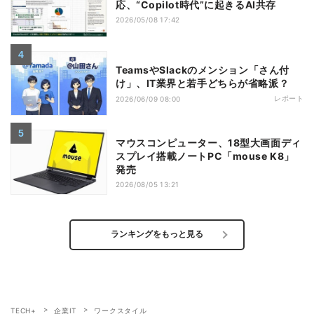
応、“Copilot時代”に起きるAI共存
2026/05/08 17:42
TeamsやSlackのメンション「さん付
け」、IT業界と若手どちらが省略派？
レポート
2026/06/09 08:00
マウスコンピューター、18型大画面ディ
スプレイ搭載ノートPC「mouse K8」
発売
2026/08/05 13:21
ランキングをもっと見る
TECH+
企業IT
ワークスタイル