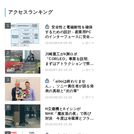
アクセスランキング
安全性と電磁耐性を確保
するための設計 - 産業用PC
のインターフェースに安全絶
縁を適用する
レポート
2026/08/06 06:00
川崎重工が4脚ロボ
「CORLEO」事業を説明、
まずはアトラクションで実用
化へ
レポート
2026/07/30 18:15
「aiboは終わりませ
ん」。ソニー責任者が語る発
表の真相と“次の章”
レポート
2026/06/30 15:00
H立建機とAイシンが
NHK「魔改造の夜」で再び
対決 今度は冷蔵庫とフライ
パンでサッカーPK!?
2026/02/26 15:30