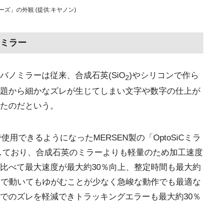
ズ」の外観 (提供:キヤノン)
ミラー
ノミラーは従来、合成石英(SiO
)やシリコンで作ら
2
題から細かなズレが生じてしまい文字や数字の仕上が
たのだという。
使用できるようになったMERSEN製の「OptoSiCミラ
としており、合成石英のミラーよりも軽量のため加工速度
比べて最大速度が最大約30％向上、整定時間も最大約
とで動いてもゆがむことが少なく急峻な動作でも最適な
でのズレを軽減できトラッキングエラーも最大約30％