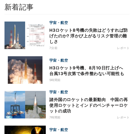
新着記事
宇宙・航空
H3ロケット8号機の失敗はどうすれば防
げたのか? 浮かび上がるリスク管理の難
しさ
7分前
レポート
宇宙・航空
H3ロケット9号機、8月10日打上げへ
台風13号次第で条件整わない可能性も
5時間前
宇宙・航空
諸外国のロケットの最新動向 中国の再
使用ロケットとインドのベンチャーロケ
ットの成功
7時間前
レポート
宇宙・航空