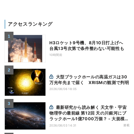
アクセスランキング
H3ロケット9号機、8月10日打上げへ
台風13号次第で条件整わない可能性も
10時間前
大型ブラックホールの高温ガスは30
万光年先まで届く XRISMの観測で判明
2026/08/06 18:05
最新研究から読み解く 天文学・宇宙
物理学の最前線 第12回 天の川銀河にブ
ラックホール1億7000万個？ - 大規模計
算が描くその分布
連載
2026/08/03 14:31