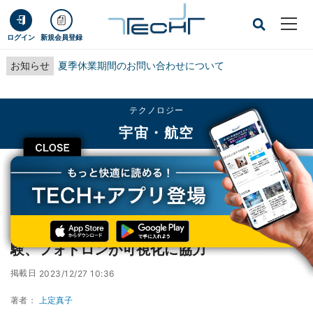
ログイン
新規会員登録
お知らせ
夏季休業期間のお問い合わせについて
テクノロジー
宇宙・航空
CLOSE
TECH+
テクノロジー
宇宙・航空
ISTの「ZERO」向けエンジン燃焼器単体試験、フォトロンが可視化に協力
ISTの「ZERO」向けエンジン燃焼器単体試
験、フォトロンが可視化に協力
掲載日
2023/12/27 10:36
著者：
上定真子