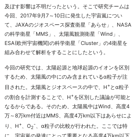
及ぼす影響は不明だったという。そこで研究チームは
今回、2017年9月7～10日に発生した宇宙嵐につい
て、JAXAのジオスペース探査衛星「あらせ」、NASA
の科学衛星「MMS」、太陽風観測衛星「Wind」、
ESA(欧州宇宙機関)の科学衛星「Cluster」の4衛星を
組み合わせて解析をすることにしたという。
今回の研究では、太陽起源と地球起源のイオンを区別
するため、太陽風の中にのみ含まれているα粒子が注
+
目された。太陽風とジオスペースの中で、H
とα粒子
+
の割合を計測することで、H
を区別した議論が可能と
なるからである。そのため、太陽風中はWind、高度4
万～8万km付近はMMS、高度4万km以下はあらせによ
+
-
り、H
、O
、α粒子の比較が行われた。ここでは特
2
に、宇宙嵐の発達にとって重要となる高度4万km以下