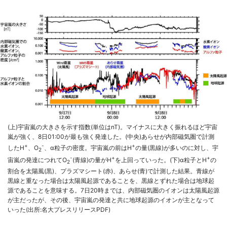
(上)宇宙嵐の大きさを示す指数(単位はnT)。マイナスに大きく振れるほど宇宙
嵐が強く、8日01:00が最も強く発達した。(中央)あらせが内部磁気圏で計測
+
-
+
したH
、O
、α粒子の密度。宇宙嵐の前はH
の量(黒線)が多いのに対し、宇
2
-
+
+
宙嵐の発達につれてO
(青線)の量がH
を上回っていった。(下)α粒子とH
の
2
割合を太陽風(黒)、プラズマシート(赤)、あらせ(青)で計測した結果。青線が
黒線と重なった場合は太陽風起源であることを、黒線とずれた場合は地球起
源であることを意味する。7日20時までは、内部磁気圏のイオンは太陽風起源
が主だったが、その後、宇宙嵐の発達と共に地球起源のイオンが主となって
いった(出所:名大プレスリリースPDF)