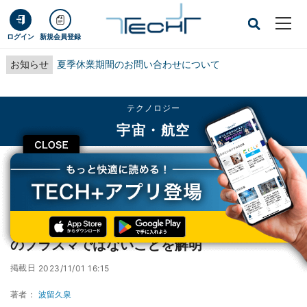
ログイン
新規会員登録
お知らせ
夏季休業期間のお問い合わせについて
テクノロジー
宇宙・航空
CLOSE
TECH+
テクノロジー
宇宙・航空
名大など、「宇宙嵐」の主要因は太陽風起源のプラズマではないことを解明
名大など、「宇宙嵐」の主要因は太陽風起源
のプラズマではないことを解明
掲載日
2023/11/01 16:15
著者：
波留久泉