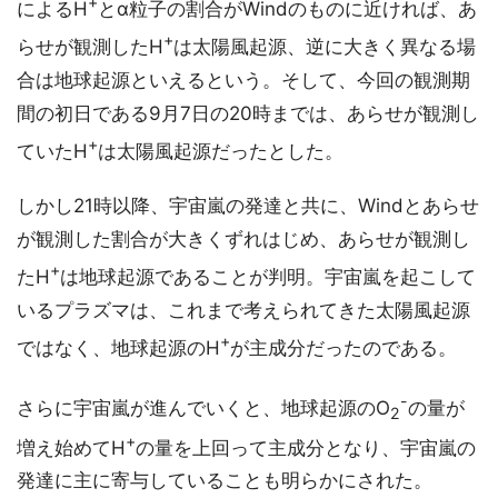
+
によるH
とα粒子の割合がWindのものに近ければ、あ
+
らせが観測したH
は太陽風起源、逆に大きく異なる場
合は地球起源といえるという。そして、今回の観測期
間の初日である9月7日の20時までは、あらせが観測し
+
ていたH
は太陽風起源だったとした。
しかし21時以降、宇宙嵐の発達と共に、Windとあらせ
が観測した割合が大きくずれはじめ、あらせが観測し
+
たH
は地球起源であることが判明。宇宙嵐を起こして
いるプラズマは、これまで考えられてきた太陽風起源
+
ではなく、地球起源のH
が主成分だったのである。
-
さらに宇宙嵐が進んでいくと、地球起源のO
の量が
2
+
増え始めてH
の量を上回って主成分となり、宇宙嵐の
発達に主に寄与していることも明らかにされた。