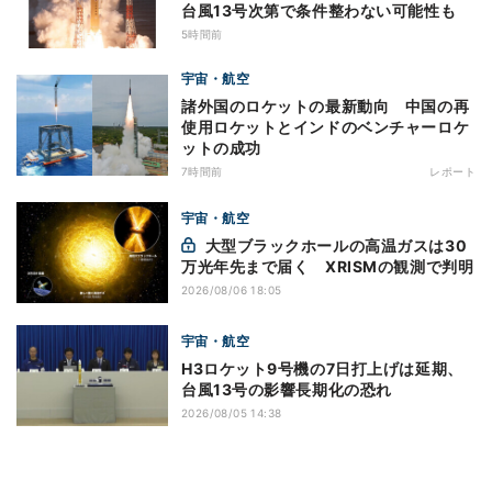
台風13号次第で条件整わない可能性も
5時間前
宇宙・航空
諸外国のロケットの最新動向 中国の再
使用ロケットとインドのベンチャーロケ
ットの成功
7時間前
レポート
宇宙・航空
大型ブラックホールの高温ガスは30
万光年先まで届く XRISMの観測で判明
2026/08/06 18:05
宇宙・航空
H3ロケット9号機の7日打上げは延期、
台風13号の影響長期化の恐れ
2026/08/05 14:38