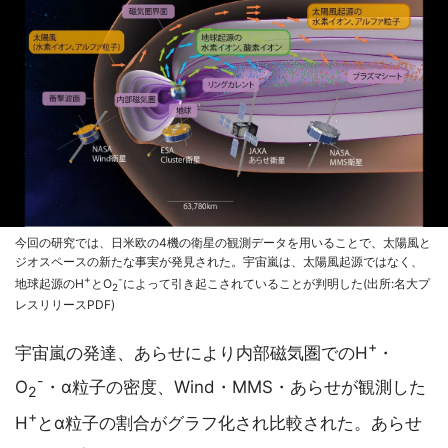
今回の研究では、日米欧の4機の衛星の観測データを用いることで、太陽風と
ジオスペースの新たな事実が発見された。宇宙嵐は、太陽風起源ではなく、
+
-
地球起源のH
とO
によって引き起こされていることが判明した(出所:名大プ
2
レスリリースPDF)
+
宇宙嵐の発達、あらせにより内部磁気圏でのH
・
-
O
・α粒子の密度、Wind・MMS・あらせが観測した
2
+
H
とα粒子の割合がグラフ化され比較された。あらせ