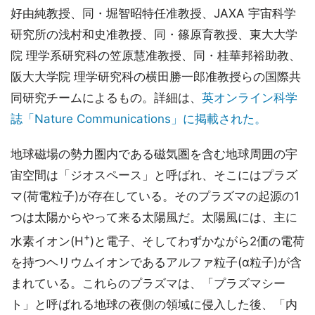
好由純教授、同・堀智昭特任准教授、JAXA 宇宙科学
研究所の浅村和史准教授、同・篠原育教授、東大大学
院 理学系研究科の笠原慧准教授、同・桂華邦裕助教、
阪大大学院 理学研究科の横田勝一郎准教授らの国際共
同研究チームによるもの。詳細は、
英オンライン科学
誌「Nature Communications」に掲載された。
地球磁場の勢力圏内である磁気圏を含む地球周囲の宇
宙空間は「ジオスペース」と呼ばれ、そこにはプラズ
マ(荷電粒子)が存在している。そのプラズマの起源の1
つは太陽からやって来る太陽風だ。太陽風には、主に
+
水素イオン(H
)と電子、そしてわずかながら2価の電荷
を持つヘリウムイオンであるアルファ粒子(α粒子)が含
まれている。これらのプラズマは、「プラズマシー
ト」と呼ばれる地球の夜側の領域に侵入した後、「内