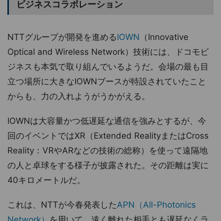
ビジネスコラボレーション
NTTグループが開発を進める
IOWN
（Innovative
Optical and Wireless Network）技術には、ドコモビ
ジネスも本気で取り組んでいるようだ。会場の最も目
立つ場所に大きなIOWNブースが特設されていたこと
からも、力の入れようがうかがえる。
IOWNは大容量かつ低遅延な通信を強みとするが、今
回のイベントではXR（Extended RealityまたはCross
Reality：VRやARなどの技術の総称）を使って遠隔地
の人と卓球をする様子が披露された。その距離は実に
40キロメートルだ。
これは、NTTが今春発表した
APN（All-Photonics
Network）
を用いて、遠く離れた相手とも遅延なくラ