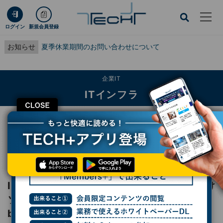
ログイン
新規会員登録
お知らせ
夏季休業期間のお問い合わせについて
企業IT
ITインフラ
CLOSE
TECH+
企業IT
ITインフラ
IOWNなど活用したドコモブランドの法人向けソリューションが一堂に！ -
docomo business Forum'23
レポート
IOWNなど活用したドコモブランドの法人向け
ソリューションが一堂に！ - docomo
business Forum'23