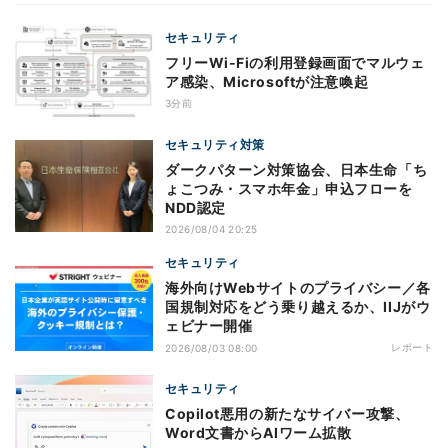
セキュリティ
フリーWi-Fiの利用登録画面でマルウェ
ア感染、Microsoftが注意喚起
3分前
セキュリティ対策
ダークパターン対策協会、日本生命「ち
ょこつみ・スマホ年金」申込フローを
NDD認定
2026/08/04 20:25
セキュリティ
海外向けWebサイトのプライバシー／各
国規制対応をどう乗り越えるか、IIJがウ
ェビナー開催
レポート
2026/08/03 08:00
セキュリティ
Copilot悪用の新たなサイバー攻撃、
Word文書からAIワーム拡散