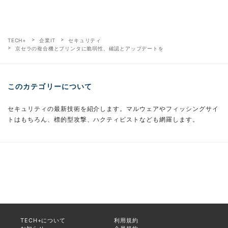
TECH+
企業IT
セキュリティ
京セラの複合機とプリンタに脆弱性、確認とアップデートを
このカテゴリーについて
セキュリティの最新技術を紹介します。マルウェアやフィッシングサイ
トはもちろん、標的型攻撃、ハクティビストなども網羅します。
TECH+について
利用規約