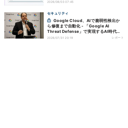
2026/08/03 07:45
セキュリティ
Google Cloud、AIで脆弱性検出か
ら修復まで自動化 - 「Google AI
Threat Defense」で実現するAI時代の
防御戦略
レポート
2026/07/31 20:19