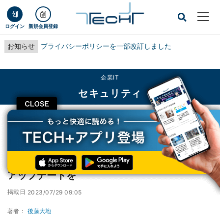
ログイン
新規会員登録
お知らせ
プライバシーポリシーを一部改訂しました
企業IT
セキュリティ
CLOSE
TECH+
企業IT
セキュリティ
京セラの複合機とプリンタに脆弱性、確認とアップデートを
京セラの複合機とプリンタに脆弱性、確認と
アップデートを
掲載日
2023/07/29 09:05
著者：
後藤大地