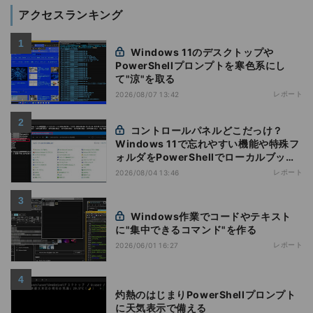
アクセスランキング
Windows 11のデスクトップや
PowerShellプロンプトを寒色系にし
て"涼"を取る
レポート
2026/08/07 13:42
コントロールパネルどこだっけ？
Windows 11で忘れやすい機能や特殊フ
ォルダをPowerShellでローカルブック
マーク化
レポート
2026/08/04 13:46
Windows作業でコードやテキスト
に"集中できるコマンド"を作る
レポート
2026/06/01 16:27
灼熱のはじまりPowerShellプロンプト
に天気表示で備える