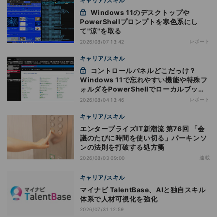
キャリア/スキル
Windows 11のデスクトップや
PowerShellプロンプトを寒色系にし
て"涼"を取る
レポート
2026/08/07 13:42
キャリア/スキル
コントロールパネルどこだっけ？
Windows 11で忘れやすい機能や特殊フ
ォルダをPowerShellでローカルブック
マーク化
レポート
2026/08/04 13:46
キャリア/スキル
エンタープライズIT新潮流 第76回 「会
議のたびに時間を使い切る」パーキンソ
ンの法則を打破する処方箋
連載
2026/08/03 09:00
キャリア/スキル
マイナビ TalentBase、AIと独自スキル
体系で人材可視化を強化
2026/07/31 12:59