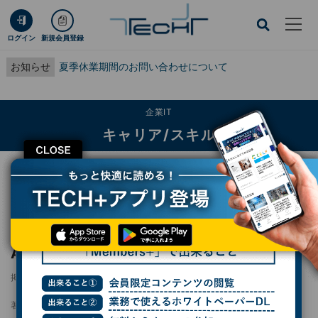
ログイン
新規会員登録
お知らせ
夏季休業期間のお問い合わせについて
企業IT
キャリア/スキル
CLOSE
TECH+
企業IT
キャリア/スキル
AIで学ばなくても良くなるスキル5つとは？
レポート
AIで学ばなくても良くなるスキル5つとは？
掲載日
2023/05/31 12:54
著者：
末岡洋子