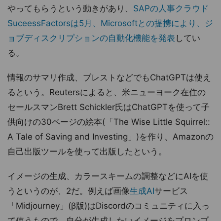
やってもらうという動きがあり、
SAPの人事クラウド
SuceessFactorsは5月、Microsoftとの提携により、ジ
ョブディスクリプションの自動化機能を発表
してい
る。
情報のサマリ作成、ブレストなどでもChatGPTは使え
るという。Reutersによると、米ニューヨーク在住の
セールスマンBrett Schickler氏はChatGPTを使って子
供向けの30ページの絵本(「The Wise Little Squirrel::
A Tale of Saving and Investing」)を作り、Amazonの
自己出版ツールを使って出版したという。
イメージの生成、カラースキームの調整などにAIを使
うというのが、2だ。例えば画像
生成AI
サービス
「Midjourney」(β版)はDiscordのコミュニティに入っ
て使うもので、自分が生成したいイメージをプロンプ