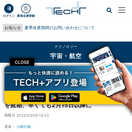
ログイン
新規会員登録
お知らせ
夏季休業期間のお問い合わせについて
テクノロジー
宇宙・航空
CLOSE
TECH+
テクノロジー
宇宙・航空
JAXAがH3ロケット試験機1号機の打ち上げ日を延期、早くても2月15日以降に
JAXAがH3ロケット試験機1号機の打ち上げ日
を延期、早くても2月15日以降に
掲載日
2023/02/06 16:33
著者：
小林行雄