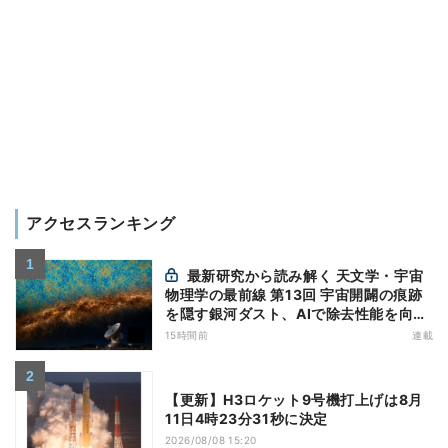
アクセスランキング
最新研究から読み解く 天文学・宇宙
物理学の最前線 第13回 宇宙開闢の痕跡
を隠す銀河ダスト、AIで除去性能を向上
- CMBのBモード探索に新手法
15時間前
連載
【更新】H3ロケット9号機打上げは8月
11日4時23分31秒に決定
2026/08/08 15:20