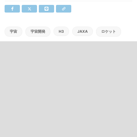
宇宙
宇宙開発
H3
JAXA
ロケット