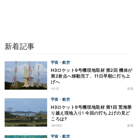
新着記事
宇宙・航空
H3ロケット9号機現地取材 第2回 機体が
第2射点へ移動完了、11日早朝に打ち上
げへ
4分前
連載
宇宙・航空
H3ロケット9号機現地取材 第1回 荒海乗
り越え現地入り! 今回の打ち上げの見ど
ころは?
3時間前
連載
宇宙・航空