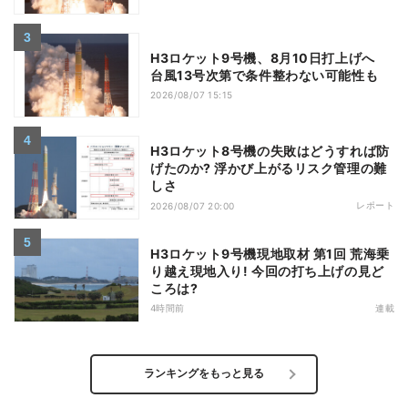
H3ロケット9号機、8月10日打上げへ
台風13号次第で条件整わない可能性も
2026/08/07 15:15
H3ロケット8号機の失敗はどうすれば防
げたのか? 浮かび上がるリスク管理の難
しさ
レポート
2026/08/07 20:00
H3ロケット9号機現地取材 第1回 荒海乗
り越え現地入り! 今回の打ち上げの見ど
ころは?
4時間前
連載
ランキングをもっと見る