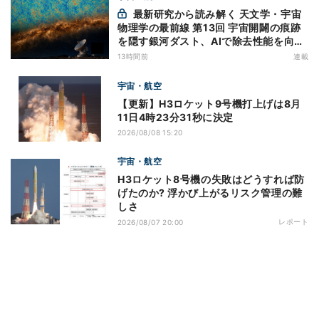
最新研究から読み解く 天文学・宇宙
物理学の最前線 第13回 宇宙開闢の痕跡
を隠す銀河ダスト、AIで除去性能を向上
- CMBのBモード探索に新手法
13時間前
連載
宇宙・航空
【更新】H3ロケット9号機打上げは8月
11日4時23分31秒に決定
2026/08/08 15:20
宇宙・航空
H3ロケット8号機の失敗はどうすれば防
げたのか? 浮かび上がるリスク管理の難
しさ
レポート
2026/08/07 20:00