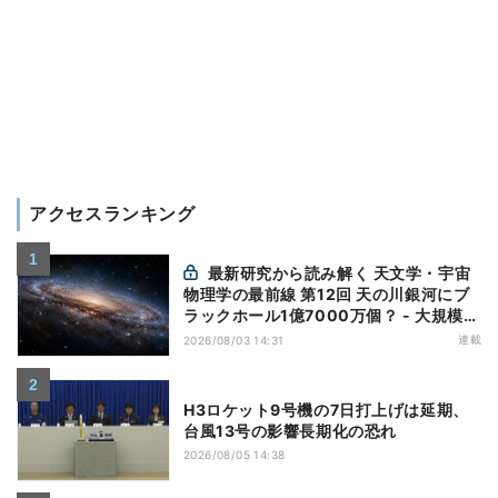
アクセスランキング
最新研究から読み解く 天文学・宇宙
物理学の最前線 第12回 天の川銀河にブ
ラックホール1億7000万個？ - 大規模計
算が描くその分布
連載
2026/08/03 14:31
H3ロケット9号機の7日打上げは延期、
台風13号の影響長期化の恐れ
2026/08/05 14:38