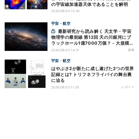
の宇宙線加速器天体であることを解明
2026/08/04 10:40
宇宙・航空
最新研究から読み解く 天文学・宇宙
物理学の最前線 第12回 天の川銀河にブ
ラックホール1億7000万個？ - 大規模計
算が描くその分布
連載
2026/08/03 14:31
宇宙・航空
はやぶさ2が新たに成し遂げた2つの世界
記録とは? トリフネフライバイの舞台裏
に迫る
レポート
2026/08/03 11:05