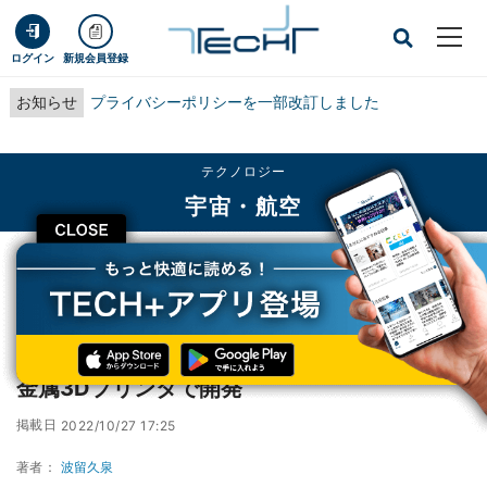
ログイン
新規会員登録
お知らせ
プライバシーポリシーを一部改訂しました
テクノロジー
宇宙・航空
CLOSE
TECH+
テクノロジー
宇宙・航空
国立天文台、アルマ望遠鏡の受信機の部品を金属3Dプリンタで開発
国立天文台、アルマ望遠鏡の受信機の部品を
金属3Dプリンタで開発
掲載日
2022/10/27 17:25
著者：
波留久泉