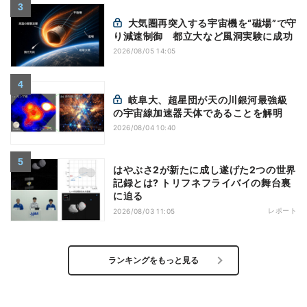
大気圏再突入する宇宙機を“磁場”で守
り減速制御 都立大など風洞実験に成功
2026/08/05 14:05
岐阜大、超星団が天の川銀河最強級
の宇宙線加速器天体であることを解明
2026/08/04 10:40
はやぶさ2が新たに成し遂げた2つの世界
記録とは? トリフネフライバイの舞台裏
に迫る
レポート
2026/08/03 11:05
ランキングをもっと見る