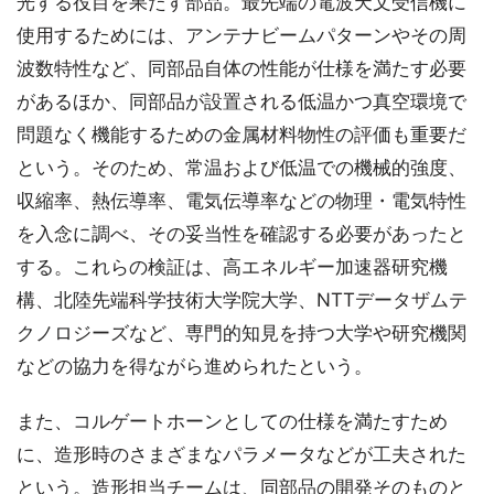
光する役目を果たす部品。最先端の電波天文受信機に
使用するためには、アンテナビームパターンやその周
波数特性など、同部品自体の性能が仕様を満たす必要
があるほか、同部品が設置される低温かつ真空環境で
問題なく機能するための金属材料物性の評価も重要だ
という。そのため、常温および低温での機械的強度、
収縮率、熱伝導率、電気伝導率などの物理・電気特性
を入念に調べ、その妥当性を確認する必要があったと
する。これらの検証は、高エネルギー加速器研究機
構、北陸先端科学技術大学院大学、NTTデータザムテ
クノロジーズなど、専門的知見を持つ大学や研究機関
などの協力を得ながら進められたという。
また、コルゲートホーンとしての仕様を満たすため
に、造形時のさまざまなパラメータなどが工夫された
という。造形担当チームは、同部品の開発そのものと