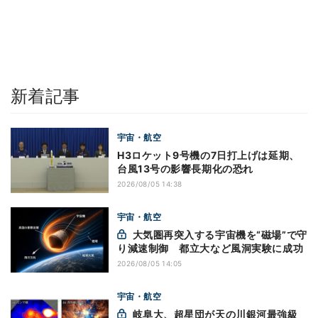
新着記事
宇宙・航空
H3ロケット9号機の7日打上げは延期、
台風13号の影響長期化の恐れ
2026/08/05 14:38
宇宙・航空
大気圏再突入する宇宙機を“磁場”で守
り減速制御 都立大など風洞実験に成功
2026/08/05 14:05
宇宙・航空
岐阜大、超星団が天の川銀河最強級