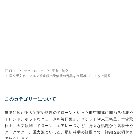
TECH+
テクノロジー
宇宙・航空
国立天文台、アルマ望遠鏡の受信機の部品を金属3Dプリンタで開発
このカテゴリーについて
無限に広がる大宇宙や話題のドローンといった航空関連に関わる情報や
トレンド、ホットなニュースを毎日更新。ロケットや人工衛星、宇宙飛
行士、天文観測、ドローン、エアレースなど、身近な話題から素粒子や
ダークマター、重力波といった、最新科学の話題まで、詳細な説明付き
で紹介します。