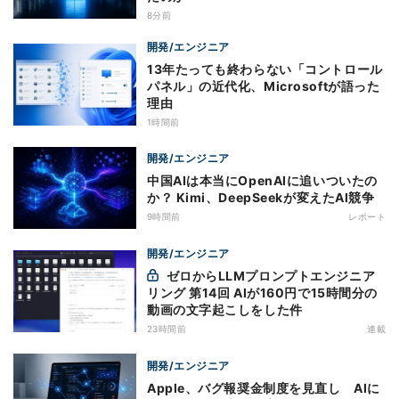
8分前
開発/エンジニア
13年たっても終わらない「コントロール
パネル」の近代化、Microsoftが語った
理由
1時間前
開発/エンジニア
中国AIは本当にOpenAIに追いついたの
か？ Kimi、DeepSeekが変えたAI競争
9時間前
レポート
開発/エンジニア
ゼロからLLMプロンプトエンジニア
リング 第14回 AIが160円で15時間分の
動画の文字起こしをした件
23時間前
連載
開発/エンジニア
Apple、バグ報奨金制度を見直し AIに