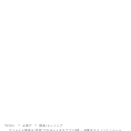
TECH+
企業IT
開発/エンジニア
アジャイル開発を"音声"でサポートするアプリβ版 - 伊藤忠テクノソリューショ