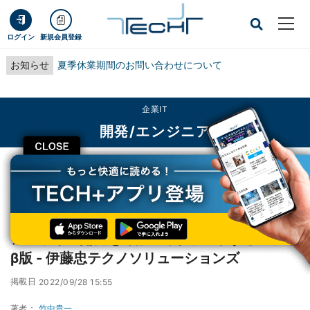
ログイン
新規会員登録
お知らせ
夏季休業期間のお問い合わせについて
企業IT
開発/エンジニア
CLOSE
TECH+
企業IT
開発/エンジニア
アジャイル開発を"音声"でサポートするアプリβ版 - 伊藤忠テクノソリューショ
ンズ
アジャイル開発を"音声"でサポートするアプリ
β版 - 伊藤忠テクノソリューションズ
掲載日
2022/09/28 15:55
著者：
竹中貴一