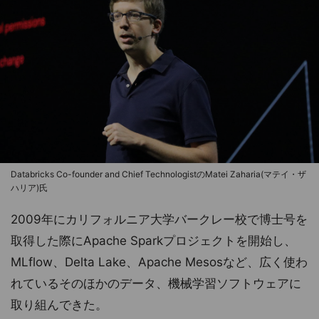
Databricks Co-founder and Chief TechnologistのMatei Zaharia(マテイ・ザ
ハリア)氏
2009年にカリフォルニア大学バークレー校で博士号を
取得した際にApache Sparkプロジェクトを開始し、
MLflow、Delta Lake、Apache Mesosなど、広く使わ
れているそのほかのデータ、機械学習ソフトウェアに
取り組んできた。