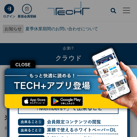
ログイン
新規会員登録
お知らせ
夏季休業期間のお問い合わせについて
企業IT
クラウド
CLOSE
TECH+
企業IT
クラウド
「組織内のデータ利用を簡単にするために」 - 米Databricks ザハリア氏
レポート
「組織内のデータ利用を簡単にするために」 -
米Databricks ザハリア氏
掲載日
2022/08/18 13:00