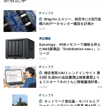
ITインフラ
Bitgrit×エスツー、秋田市に2兆円規
模のAIデータセンター建設を計画か
8分前
周辺機器
Synology、4GBメモリーで価格を抑え
たNAS新製品「DiskStation neo+」シ
リーズ
14分前
ITインフラ
柳谷智宣のAIトレンドインサイト 第
33回 生成AIの会話履歴は検索履歴より
もリスキー？今のうちに情報漏洩対策を
万全にしておこう
1時間前
連載
ITインフラ
ネットワーク進化論 - モバイルとブ
ロードバンドでビジネス変革 第44回 ソ