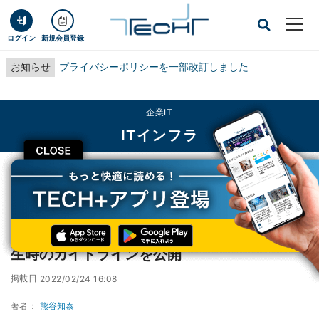
ログイン
新規会員登録
お知らせ
プライバシーポリシーを一部改訂しました
企業IT
ITインフラ
CLOSE
TECH+
企業IT
ITインフラ
NEDOら、ドローン事業の成果報告書と災害発生時のガイドラインを公開
NEDOら、ドローン事業の成果報告書と災害発
生時のガイドラインを公開
掲載日
2022/02/24 16:08
著者：
熊谷知泰