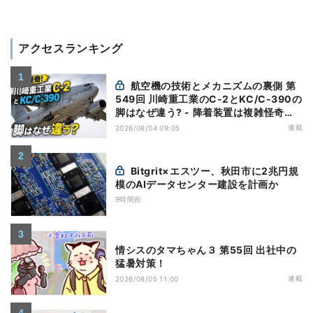
アクセスランキング
航空機の技術とメカニズムの裏側 第
549回 川崎重工業のC-2とKC/C-390の
脚はなぜ違う? - 降着装置は複雑怪奇
(5)|軍用輸送機(10)
連載
2026/08/04 09:05
Bitgrit×エスツー、秋田市に2兆円規
模のAIデータセンター建設を計画か
9時間前
情シスのタマちゃん３ 第55回 出社中の
猛暑対策！
連載
2026/08/05 11:00