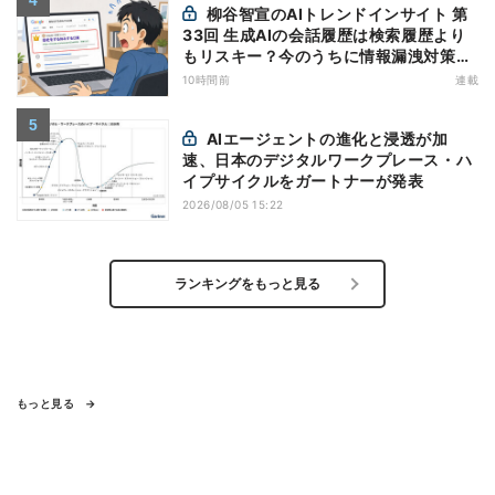
柳谷智宣のAIトレンドインサイト 第
33回 生成AIの会話履歴は検索履歴より
もリスキー？今のうちに情報漏洩対策を
万全にしておこう
10時間前
連載
AIエージェントの進化と浸透が加
速、日本のデジタルワークプレース・ハ
イプサイクルをガートナーが発表
2026/08/05 15:22
ランキングをもっと見る
もっと見る