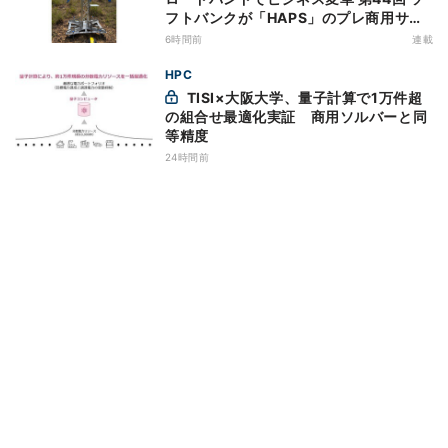
フトバンクが「HAPS」のプレ商用サー
ビス開始を表明、本格的な商用展開のめ
6時間前
連載
どは
HPC
TISI×大阪大学、量子計算で1万件超
の組合せ最適化実証 商用ソルバーと同
等精度
24時間前