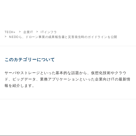
TECH+
企業IT
ITインフラ
NEDOら、ドローン事業の成果報告書と災害発生時のガイドラインを公開
このカテゴリーについて
サーバやストレージといった基本的な話題から、仮想化技術やクラウ
ド、ビッグデータ、業務アプリケーションといった企業向けITの最新情
報を紹介します。