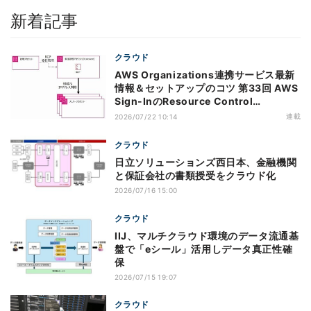
新着記事
クラウド
AWS Organizations連携サービス最新
情報＆セットアップのコツ 第33回 AWS
Sign-InのResource Control
Policy（RCP）対応のメリットと注意点
連載
2026/07/22 10:14
クラウド
日立ソリューションズ西日本、金融機関
と保証会社の書類授受をクラウド化
2026/07/16 15:00
クラウド
IIJ、マルチクラウド環境のデータ流通基
盤で「eシール」活用しデータ真正性確
保
2026/07/15 19:07
クラウド