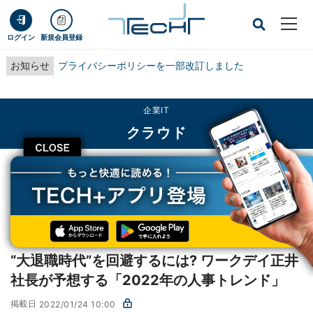
ログイン
新規会員登録
お知らせ
プライバシーポリシーを一部改訂しました
企業IT
クラウド
CLOSE
TECH+
企業IT
クラウド
“大退職時代”を回避するには? ワークデイ正井社長が予想する「2022年の人事ト
レンド」
レポート
“大退職時代”を回避するには? ワークデイ正井
社長が予想する「2022年の人事トレンド」
掲載日
2022/01/24 10:00