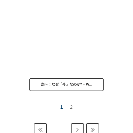
次へ：なぜ「今」なのか? - W…
1
2