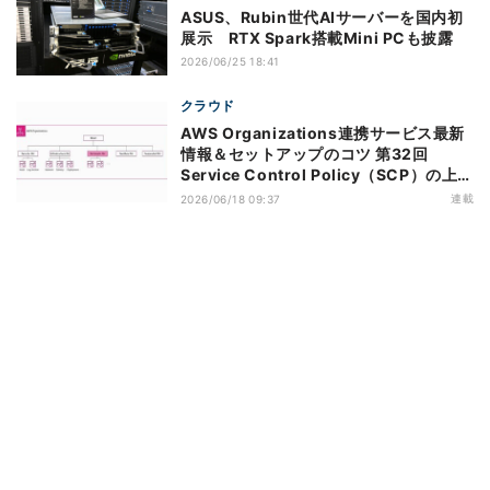
ASUS、Rubin世代AIサーバーを国内初
展示 RTX Spark搭載Mini PCも披露
2026/06/25 18:41
クラウド
AWS Organizations連携サービス最新
情報＆セットアップのコツ 第32回
Service Control Policy（SCP）の上限
緩和のアップデートがもたらすメリット
連載
2026/06/18 09:37