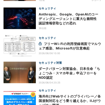
セキュリティ
Anthropic、Google、OpenAIのコー
ディングエージェントに重大な脆弱性
認証情報窃取などの恐れ
39分前
セキュリティ
フリーWi-Fiの利用登録画面でマルウ
ェア感染、Microsoftが注意喚起
2026/08/06 10:00
セキュリティ対策
ダークパターン対策協会、日本生命「ち
ょこつみ・スマホ年金」申込フローを
NDD認定
2026/08/04 20:25
セキュリティ
海外向けWebサイトのプライバシー／各
国規制対応をどう乗り越えるか、IIJがウ