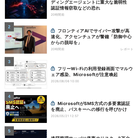
ディングエージェントに重大な脆弱性
認証情報窃取などの恐れ
20時間前
フロンティアAIでサイバー攻撃が高
速化、アクセンチュアが警鐘「防御中心
からの脱却を」
20時間前
レポート
フリーWi-Fiの利用登録画面でマルウ
ェア感染、Microsoftが注意喚起
2026/08/06 10:00
MicrosoftがSMS方式の多要素認証
を廃止、パスキーへの移行を呼びかけ
2026/05/21 12:57