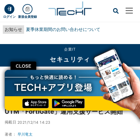
ログイン
新規会員登録
お知らせ
夏季休業期間のお問い合わせについて
企業IT
セキュリティ
CLOSE
TECH+
企業IT
セキュリティ
キヤノンITS、中堅企業向けUTM「FortiGate」運用支援サービス開始
キヤノンITS、中堅企業向け
UTM「FortiGate」運用支援サービス開始
掲載日
2021/12/14 14:23
著者：
早川竜太