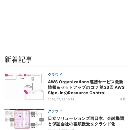
新着記事
クラウド
AWS Organizations連携サービス最新
情報＆セットアップのコツ 第33回 AWS
Sign-InのResource Control
Policy（RCP）対応のメリットと注意点
連載
2026/07/22 10:14
クラウド
日立ソリューションズ西日本、金融機関
と保証会社の書類授受をクラウド化