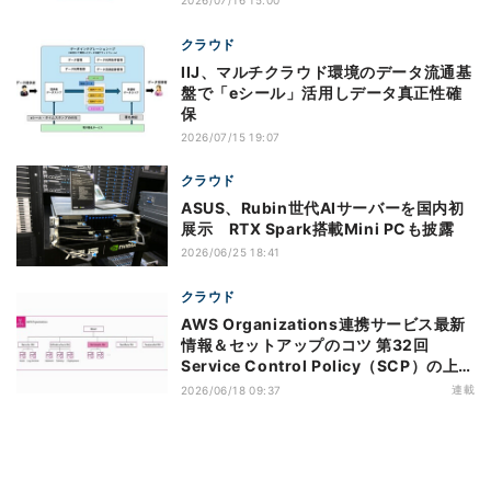
2026/07/16 15:00
クラウド
IIJ、マルチクラウド環境のデータ流通基
盤で「eシール」活用しデータ真正性確
保
2026/07/15 19:07
クラウド
ASUS、Rubin世代AIサーバーを国内初
展示 RTX Spark搭載Mini PCも披露
2026/06/25 18:41
クラウド
AWS Organizations連携サービス最新
情報＆セットアップのコツ 第32回
Service Control Policy（SCP）の上限
緩和のアップデートがもたらすメリット
連載
2026/06/18 09:37