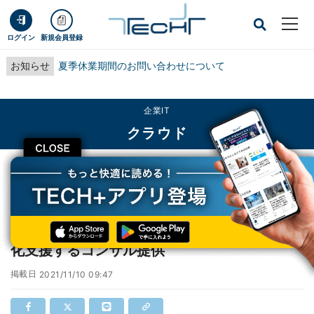
ログイン
新規会員登録
お知らせ
夏季休業期間のお問い合わせについて
企業IT
クラウド
CLOSE
TECH+
企業IT
クラウド
オラクル、Oracle Cloud導入メリットの最大化支援するコンサル提供
オラクル、Oracle Cloud導入メリットの最大
化支援するコンサル提供
掲載日
2021/11/10 09:47