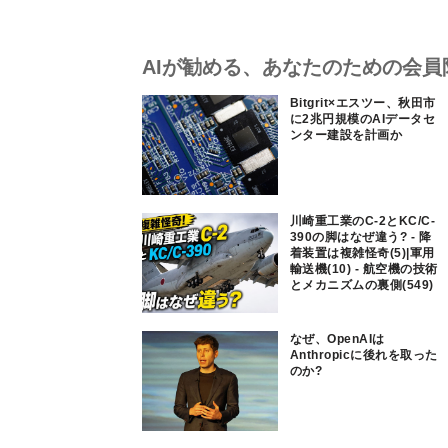
AIが勧める、あなたのための会員
Bitgrit×エスツー、秋田市
に2兆円規模のAIデータセ
ンター建設を計画か
川崎重工業のC-2とKC/C-
390の脚はなぜ違う? - 降
着装置は複雑怪奇(5)|軍用
輸送機(10) - 航空機の技術
とメカニズムの裏側(549)
なぜ、OpenAIは
Anthropicに後れを取った
のか?