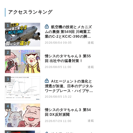
アクセスランキング
航空機の技術とメカニズ
ムの裏側 第549回 川崎重工
業のC-2とKC/C-390の脚は
なぜ違う? - 降着装置は複雑
連載
2026/08/04 09:05
怪奇(5)|軍用輸送機(10)
情シスのタマちゃん３ 第55
回 出社中の猛暑対策！
連載
2026/08/05 11:00
AIエージェントの進化と
浸透が加速、日本のデジタル
ワークプレース・ハイプサイ
クルをガートナーが発表
2026/08/05 15:22
情シスのタマちゃん３ 第54
回 DX反対派閥
連載
2026/07/29 11:00