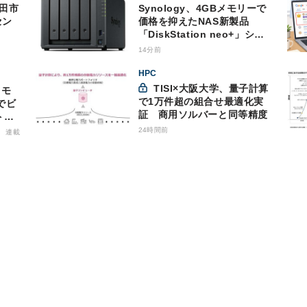
Synology、4GBメモリーで
セン
価格を抑えたNAS新製品
「DiskStation neo+」シリ
ーズ
14分前
HPC
TISI×大阪大学、量子計算
で1万件超の組合せ最適化実
でビ
証 商用ソルバーと同等精度
トバ
商用
24時間前
連載
格的