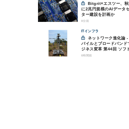
Bitgrit×エスツー、秋田市
に2兆円規模のAIデータ
ター建設を計画か
8分前
ITインフラ
ネットワーク進化論 - モ
バイルとブロードバンド
ジネス変革 第44回 ソフ
ンクが「HAPS」のプレ
6時間前
サービス開始を表明、本
な商用展開のめどは