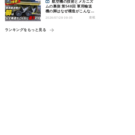
航空機の技術とメカニズ
ムの裏側 第548回 軍用輸送
機の脚はなぜ構造がこんなに
違うのか - 降着装置は複雑怪
連載
2026/07/28 09:05
奇(4)|軍用輸送機(9)
ランキングをもっと見る