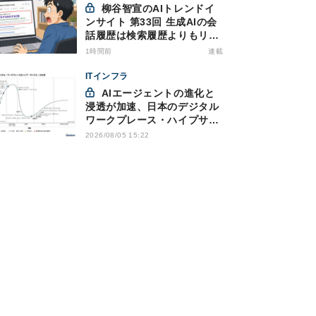
柳谷智宣のAIトレンドイ
ンサイト 第33回 生成AIの会
話履歴は検索履歴よりもリス
キー？今のうちに情報漏洩対
1時間前
連載
策を万全にしておこう
ITインフラ
AIエージェントの進化と
浸透が加速、日本のデジタル
ワークプレース・ハイプサイ
クルをガートナーが発表
2026/08/05 15:22