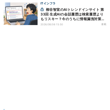
ITインフラ
柳谷智宣のAIトレンドインサイト 第
33回 生成AIの会話履歴は検索履歴より
もリスキー？今のうちに情報漏洩対策を
万全にしておこう
連載
2026/08/06 15:50