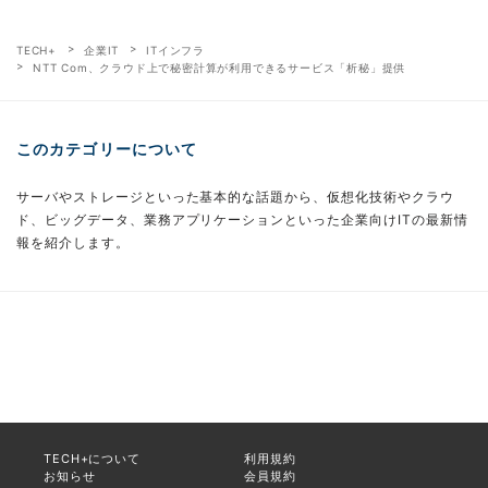
TECH+
企業IT
ITインフラ
NTT Com、クラウド上で秘密計算が利用できるサービス「析秘」提供
このカテゴリーについて
サーバやストレージといった基本的な話題から、仮想化技術やクラウ
ド、ビッグデータ、業務アプリケーションといった企業向けITの最新情
報を紹介します。
TECH+について
利用規約
お知らせ
会員規約