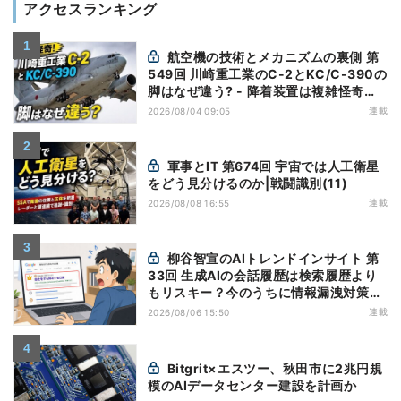
アクセスランキング
航空機の技術とメカニズムの裏側 第
549回 川崎重工業のC-2とKC/C-390の
脚はなぜ違う? - 降着装置は複雑怪奇
(5)|軍用輸送機(10)
連載
2026/08/04 09:05
軍事とIT 第674回 宇宙では人工衛星
をどう見分けるのか|戦闘識別(11)
連載
2026/08/08 16:55
柳谷智宣のAIトレンドインサイト 第
33回 生成AIの会話履歴は検索履歴より
もリスキー？今のうちに情報漏洩対策を
万全にしておこう
連載
2026/08/06 15:50
Bitgrit×エスツー、秋田市に2兆円規
模のAIデータセンター建設を計画か