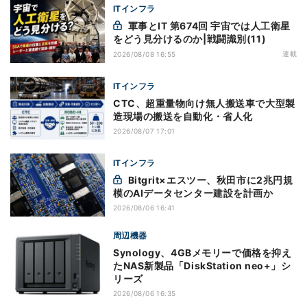
ITインフラ
軍事とIT 第674回 宇宙では人工衛星
をどう見分けるのか|戦闘識別(11)
連載
2026/08/08 16:55
ITインフラ
CTC、超重量物向け無人搬送車で大型製
造現場の搬送を自動化・省人化
2026/08/07 17:01
ITインフラ
Bitgrit×エスツー、秋田市に2兆円規
模のAIデータセンター建設を計画か
2026/08/06 16:41
周辺機器
Synology、4GBメモリーで価格を抑え
たNAS新製品「DiskStation neo+」シ
リーズ
2026/08/06 16:35