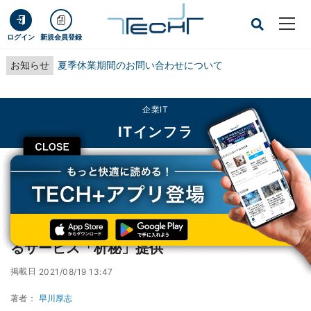
ログイン
新規会員登録
お知らせ
夏季休業期間のお問い合わせについて
企業IT
ITインフラ
CLOSE
TECH+
企業IT
ITインフラ
NTT Com、クラウド上で秘密計算が利用できるサービス「析秘」提供
NTT Com、クラウド上で秘密計算が利用でき
るサービス「析秘」提供
掲載日
2021/08/19 13:47
著者：
早川厚志