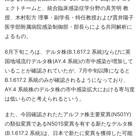
ェクトチームと、統合臨床感染症学分野の具芳明 教
授、木村彰方 理事・副学長・特任教授および貫井陽子
医学部附属病院感染制御部・部長らによる共同解析に
よるもの。
6月下旬ころは、デルタ株(B.1.617.2 系統)ならびに英
国地域流行デルタ株(AY.4 系統)の市中感染が増加して
いることが確認されていたが、7月中旬以降になると
B.1.617.2 系統のみが確認されるようになっており、
AY.4 系統株のデルタ株の市中感染拡大における寄与度
は低いものと考えられるという。
また、今回確認されたたアルファ株主要変異(N501Y)
の類似変異であるN501S変異を有する新たなデルタ株
(B.1.617.2 系統)は、日本で新たに変異を獲得した可能