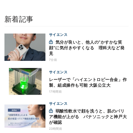
新着記事
サイエンス
気分が良いと、他人の“かすかな笑
顔”に気付きやすくなる 理科大など発
見
7分前
サイエンス
レーザーで「ハイエントロピー合金」作
製、組成操作も可能 大阪公立大
17時間前
サイエンス
弱酸性軟水で顔を洗うと、肌のバリ
ア機能が上がる パナソニックと神戸大
が確認
23時間前