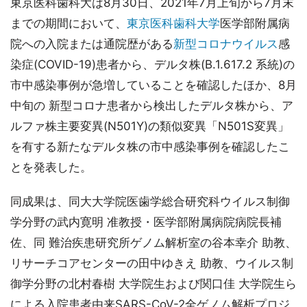
東京医科歯科大は8月30日、2021年7月上旬から7月末
までの期間において、
東京医科歯科大学
医学部附属病
院への入院または通院歴がある
新型コロナウイルス
感
染症(COVID-19)患者から、デルタ株(B.1.617.2 系統)の
市中感染事例が急増していることを確認したほか、8月
中旬の 新型コロナ患者から検出したデルタ株から、ア
ルファ株主要変異(N501Y)の類似変異「N501S変異」
を有する新たなデルタ株の市中感染事例を確認したこ
とを発表した。
同成果は、同大大学院医歯学総合研究科ウイルス制御
学分野の武内寛明 准教授・医学部附属病院病院長補
佐、同 難治疾患研究所ゲノム解析室の谷本幸介 助教、
リサーチコアセンターの田中ゆきえ 助教、ウイルス制
御学分野の北村春樹 大学院生および関口佳 大学院生ら
による入院患者由来SARS-CoV-2全ゲノム解析プロジ