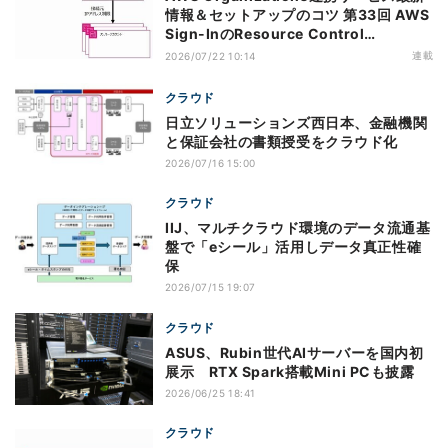
情報＆セットアップのコツ 第33回 AWS
Sign-InのResource Control
Policy（RCP）対応のメリットと注意点
連載
2026/07/22 10:14
クラウド
日立ソリューションズ西日本、金融機関
と保証会社の書類授受をクラウド化
2026/07/16 15:00
クラウド
IIJ、マルチクラウド環境のデータ流通基
盤で「eシール」活用しデータ真正性確
保
2026/07/15 19:07
クラウド
ASUS、Rubin世代AIサーバーを国内初
展示 RTX Spark搭載Mini PCも披露
2026/06/25 18:41
クラウド