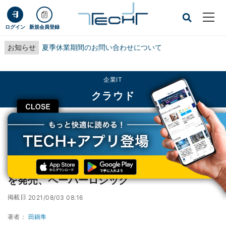
ログイン
新規会員登録
お知らせ
夏季休業期間のお問い合わせについて
企業IT
クラウド
CLOSE
TECH+
企業IT
クラウド
法的保存機能など追加した電子契約サービスを発売、ペーパーロジック
法的保存機能など追加した電子契約サービス
を発売、ペーパーロジック
掲載日
2021/08/03 08:16
著者：
田鍋隼