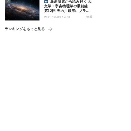
最新研究から読み解く 天
文学・宇宙物理学の最前線
第12回 天の川銀河にブラッ
クホール1億7000万個？ - 大
連載
2026/08/03 14:31
規模計算が描くその分布
ランキングをもっと見る