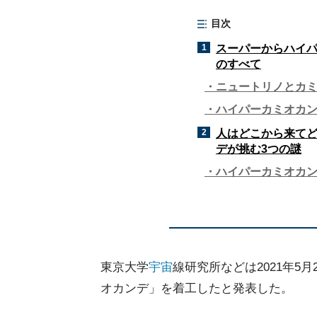
目次
1
スーパーからハイ
のすべて
ニュートリノとカ
ハイパーカミオカ
2
人はどこから来て
デが挑む3つの謎
ハイパーカミオカ
東京大学
宇宙
線研究所などは2021年5
オカンデ」を着工したと発表した。