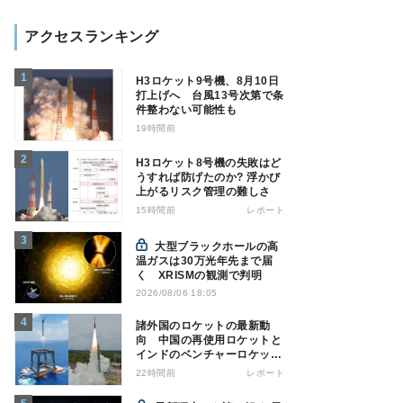
アクセスランキング
H3ロケット9号機、8月10日
打上げへ 台風13号次第で条
件整わない可能性も
19時間前
H3ロケット8号機の失敗はど
うすれば防げたのか? 浮かび
上がるリスク管理の難しさ
15時間前
レポート
大型ブラックホールの高
温ガスは30万光年先まで届
く XRISMの観測で判明
2026/08/06 18:05
諸外国のロケットの最新動
向 中国の再使用ロケットと
インドのベンチャーロケット
の成功
22時間前
レポート