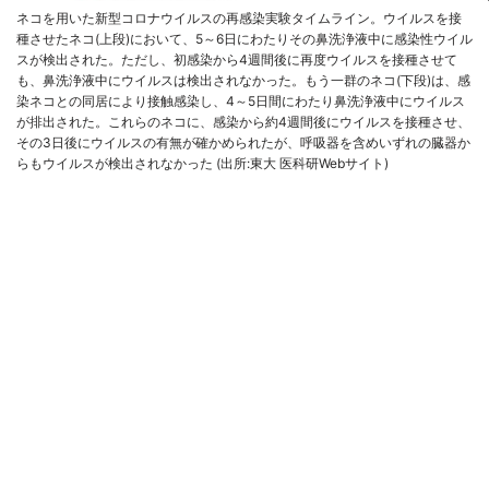
ネコを用いた新型コロナウイルスの再感染実験タイムライン。ウイルスを接
種させたネコ(上段)において、5～6日にわたりその鼻洗浄液中に感染性ウイル
スが検出された。ただし、初感染から4週間後に再度ウイルスを接種させて
も、鼻洗浄液中にウイルスは検出されなかった。もう一群のネコ(下段)は、感
染ネコとの同居により接触感染し、4～5日間にわたり鼻洗浄液中にウイルス
が排出された。これらのネコに、感染から約4週間後にウイルスを接種させ、
その3日後にウイルスの有無が確かめられたが、呼吸器を含めいずれの臓器か
らもウイルスが検出されなかった (出所:東大 医科研Webサイト)