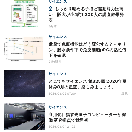
サイエンス
しっかり噛める子ほど運動能力は高
い 阪大が小4約1,200人の調査結果発
表
6分前
サイエンス
猛暑で免疫機能はどう変化する？ - キリ
ン、脱水条件下で免疫細胞pDCの活性低
下を確認
21時間前
サイエンス
どこでもサイエンス 第325回 2026年夏
休み8月の星空、楽しみましょう。
連載
2026/08/05 07:00
サイエンス
商用化目指す光量子コンピューターが稼
働 研究拠点で世界初
2026/08/04 21:23