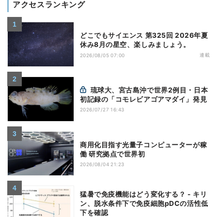
アクセスランキング
どこでもサイエンス 第325回 2026年夏
休み8月の星空、楽しみましょう。
連載
2026/08/05 07:00
琉球大、宮古島沖で世界2例目・日本
初記録の「コモレビアゴアマダイ」発見
2026/07/27 16:43
商用化目指す光量子コンピューターが稼
働 研究拠点で世界初
2026/08/04 21:23
猛暑で免疫機能はどう変化する？ - キリ
ン、脱水条件下で免疫細胞pDCの活性低
下を確認