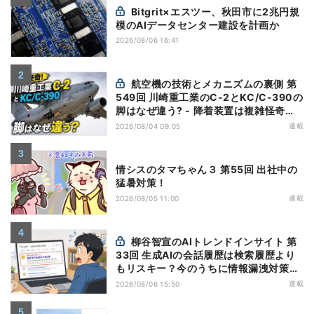
Bitgrit×エスツー、秋田市に2兆円規
模のAIデータセンター建設を計画か
2026/08/06 16:41
航空機の技術とメカニズムの裏側 第
549回 川崎重工業のC-2とKC/C-390の
脚はなぜ違う? - 降着装置は複雑怪奇
(5)|軍用輸送機(10)
連載
2026/08/04 09:05
情シスのタマちゃん３ 第55回 出社中の
猛暑対策！
連載
2026/08/05 11:00
柳谷智宣のAIトレンドインサイト 第
33回 生成AIの会話履歴は検索履歴より
もリスキー？今のうちに情報漏洩対策を
万全にしておこう
連載
2026/08/06 15:50