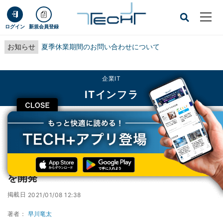
ログイン
新規会員登録
お知らせ
夏季休業期間のお問い合わせについて
企業IT
ITインフラ
CLOSE
TECH+
企業IT
ITインフラ
NEC、車などの遠隔見守りを支援するAI技術を開発
NEC、車などの遠隔見守りを支援するAI技術
を開発
掲載日
2021/01/08 12:38
著者：
早川竜太