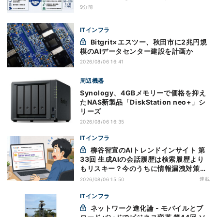
9分前
ITインフラ
Bitgrit×エスツー、秋田市に2兆円規
模のAIデータセンター建設を計画か
2026/08/06 16:41
周辺機器
Synology、4GBメモリーで価格を抑え
たNAS新製品「DiskStation neo+」シ
リーズ
2026/08/06 16:35
ITインフラ
柳谷智宣のAIトレンドインサイト 第
33回 生成AIの会話履歴は検索履歴より
もリスキー？今のうちに情報漏洩対策を
万全にしておこう
連載
2026/08/06 15:50
ITインフラ
ネットワーク進化論 - モバイルとブ