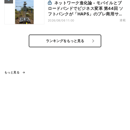
ネットワーク進化論 - モバイルとブ
ロードバンドでビジネス変革 第44回 ソ
フトバンクが「HAPS」のプレ商用サー
ビス開始を表明、本格的な商用展開のめ
連載
2026/08/06 11:00
どは
ランキングをもっと見る
もっと見る