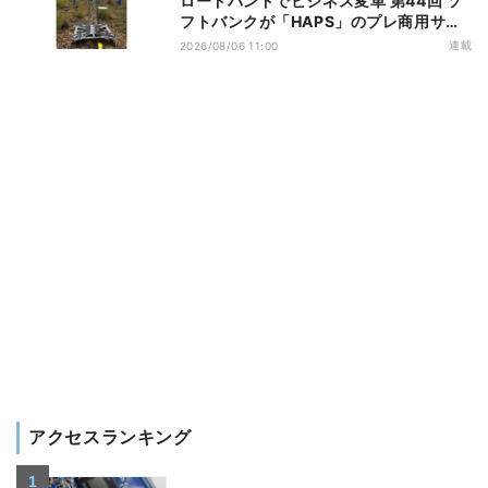
ロードバンドでビジネス変革 第44回 ソ
フトバンクが「HAPS」のプレ商用サー
ビス開始を表明、本格的な商用展開のめ
連載
2026/08/06 11:00
どは
アクセスランキング