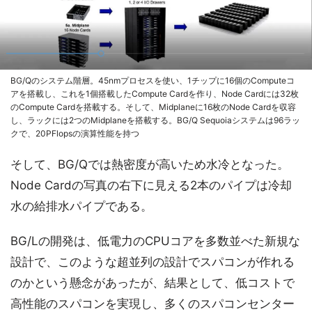
BG/Qのシステム階層。45nmプロセスを使い、1チップに16個のComputeコ
アを搭載し、これを1個搭載したCompute Cardを作り、Node Cardには32枚
のCompute Cardを搭載する。そして、Midplaneに16枚のNode Cardを収容
し、ラックには2つのMidplaneを搭載する。BG/Q Sequoiaシステムは96ラッ
クで、20PFlopsの演算性能を持つ
そして、BG/Qでは熱密度が高いため水冷となった。
Node Cardの写真の右下に見える2本のパイプは冷却
水の給排水パイプである。
BG/Lの開発は、低電力のCPUコアを多数並べた新規な
設計で、このような超並列の設計でスパコンが作れる
のかという懸念があったが、結果として、低コストで
高性能のスパコンを実現し、多くのスパコンセンター