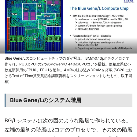
Blue Gene/Lのコンピュートチップのダイ写真。IBMの0.13μmテクノロジで
作られ、PU0とPU1の2つのPowerPC 440のCPUコアを搭載。倍精度浮動小
数点演算用のFPU0、FPU1を追加。4MBの組み込みDRAMを搭載 (SC20にお
けるTest of Time賞受賞記念講演資料をスクリーンショットしたもの。以下同
様)
Blue Gene/Lのシステム階層
BG/Lシステムは次の図のような階層で作られている。
左端の最初の階層は2コアのプロセサで、その次の階層