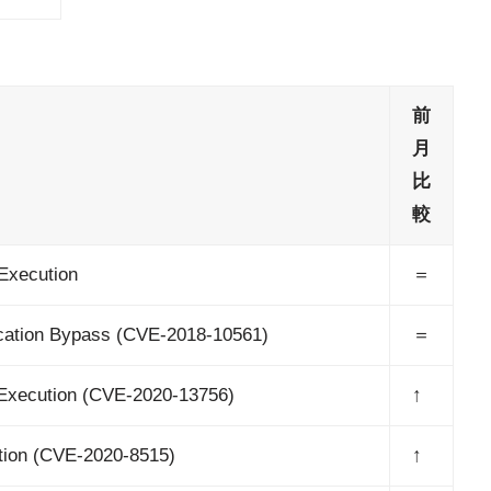
前
月
比
較
xecution
＝
cation Bypass (CVE-2018-10561)
＝
xecution (CVE-2020-13756)
↑
tion (CVE-2020-8515)
↑