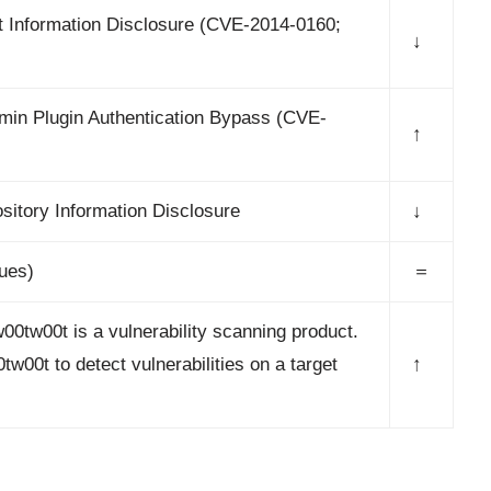
Information Disclosure (CVE-2014-0160;
↓
in Plugin Authentication Bypass (CVE-
↑
itory Information Disclosure
↓
ques)
＝
00tw00t is a vulnerability scanning product.
00t to detect vulnerabilities on a target
↑