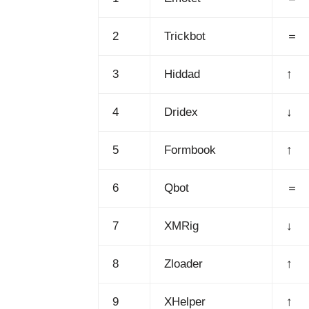
2
Trickbot
＝
3
Hiddad
↑
4
Dridex
↓
5
Formbook
↑
6
Qbot
＝
7
XMRig
↓
8
Zloader
↑
9
XHelper
↑