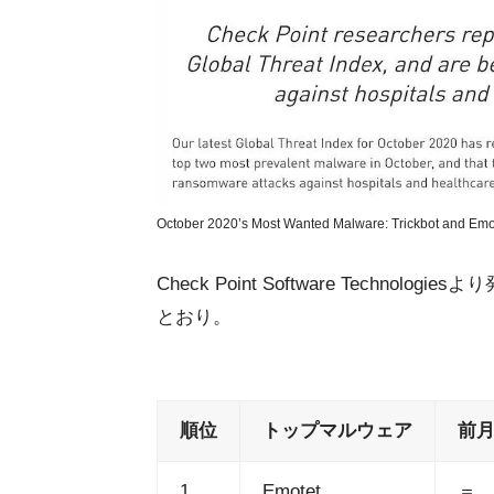
October 2020’s Most Wanted Malware: Trickbot and Emot
Check Point Software Techn
とおり。
順位
トップマルウェア
前
1
Emotet
＝