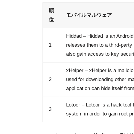
順
モバイルマルウェア
位
Hiddad – Hiddad is an Androi
1
releases them to a third-party 
also gain access to key securit
xHelper – xHelper is a malicio
2
used for downloading other ma
application can hide itself from 
Lotoor – Lotoor is a hack tool 
3
system in order to gain root 