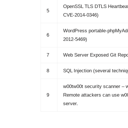
OpenSSL TLS DTLS Heartbeat 
5
CVE-2014-0346)
WordPress portable-phpMyAdm
6
2012-5469)
7
Web Server Exposed Git Repos
8
SQL Injection (several techni
w00tw00t security scanner – w
9
Remote attackers can use w00tw
server.