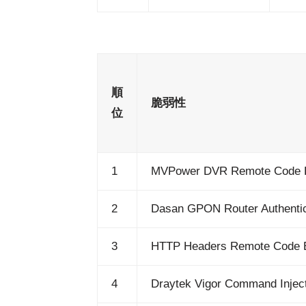
順
脆弱性
位
1
MVPower DVR Remote Code E
2
Dasan GPON Router Authenti
3
HTTP Headers Remote Code E
4
Draytek Vigor Command Injec