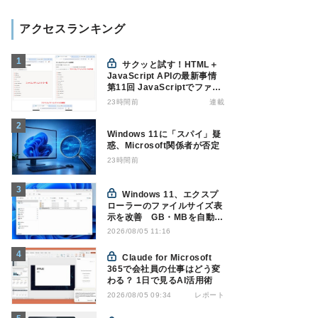
アクセスランキング
サクッと試す！HTML＋
JavaScript APIの最新事情
第11回 JavaScriptでファイ
ル管理！Origin Private File
23時間前
連載
Systemを活用する
Windows 11に「スパイ」疑
惑、Microsoft関係者が否定
23時間前
Windows 11、エクスプ
ローラーのファイルサイズ表
示を改善 GB・MBを自動表
示へ
2026/08/05 11:16
Claude for Microsoft
365で会社員の仕事はどう変
わる？ 1日で見るAI活用術
レポート
2026/08/05 09:34