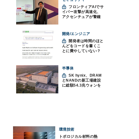
フロンティアAIでサ
イバー攻撃が高速化、
アクセンチュアが警鐘
「防御中心からの脱却
を」
開発/エンジニア
開発者は時間のほと
んどをコードを書くこ
とに費やしていない？
ソフトウェアエンジニ
アリングにおけるAIの8
つの神話への賛否
半導体
SK hynix、DRAM
とNANDの新工場建設
に総額54.3兆ウォンを
投資
環境技術
トポロジカル材料の熱