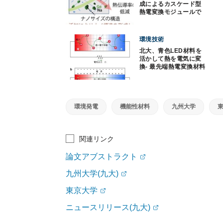
成によるカスケード型
熱電変換モジュールで
効率12％達成
環境技術
北大、青色LED材料を
活かして熱を電気に変
換- 最先端熱電変換材料
の2〜6倍
環境発電
機能性材料
九州大学
関連リンク
論文アブストラクト
九州大学(九大)
東京大学
ニュースリリース(九大)