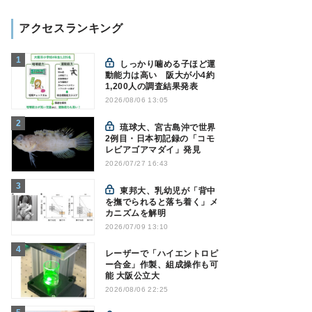
アクセスランキング
しっかり噛める子ほど運
動能力は高い 阪大が小4約
1,200人の調査結果発表
2026/08/06 13:05
琉球大、宮古島沖で世界
2例目・日本初記録の「コモ
レビアゴアマダイ」発見
2026/07/27 16:43
東邦大、乳幼児が「背中
を撫でられると落ち着く」メ
カニズムを解明
2026/07/09 13:10
レーザーで「ハイエントロピ
ー合金」作製、組成操作も可
能 大阪公立大
2026/08/06 22:25