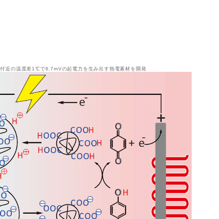
付近の温度差1℃で6.7mVの起電力を生み出す熱電素材を開発