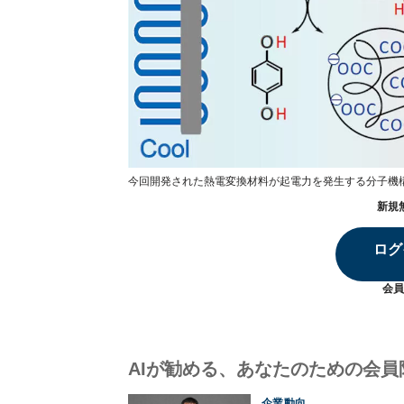
今回開発された熱電変換材料が起電力を発生する分子機構の
新規
ログ
会員
AIが勧める、あなたのための会員
企業動向