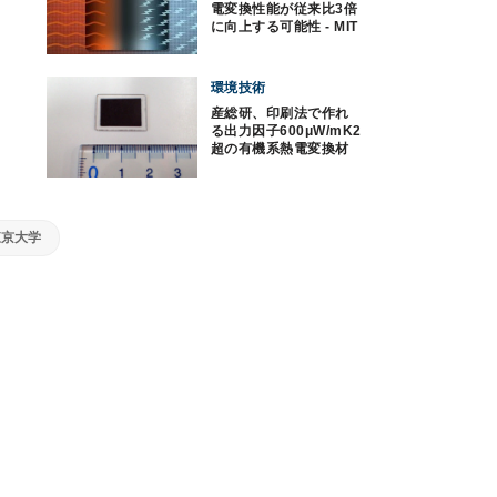
電変換性能が従来比3倍
に向上する可能性 - MIT
環境技術
産総研、印刷法で作れ
る出力因子600μW/mK2
超の有機系熱電変換材
料を開発
東京大学