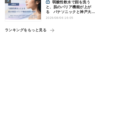
弱酸性軟水で顔を洗う
と、肌のバリア機能が上が
る パナソニックと神戸大が
確認
2026/08/06 16:05
ランキングをもっと見る