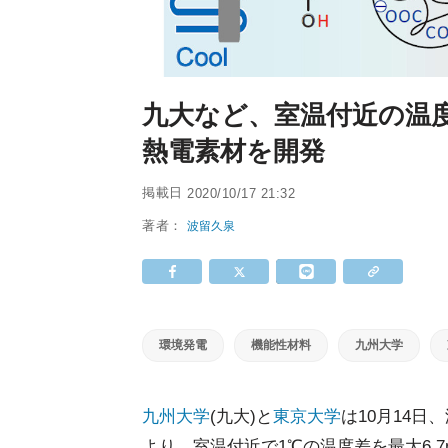
九大など、室温付近の温度
熱電素材を開発
掲載日
2020/10/17 21:32
著者：
波留久泉
環境発電
機能性材料
九州大学
九州大学
(九大)と
東京大学
は10月14
より、室温付近で1℃の温度差を最大6.