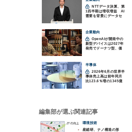
NTTデータ決算、第
1四半期は増収増益 AI
需要を背景にデータセ
ンター投資を加速
企業動向
OpenAIが開発中の
新型デバイスは2027年
発売でドーナツ型、価
格300ドル超に
半導体
2026年6月の世界半
導体売上高は前年同月
比123.6％増の1345億
ドルで過去最高更新
SIA調べ
編集部が選ぶ関連記事
環境技術
産総研、ナノ構造の形