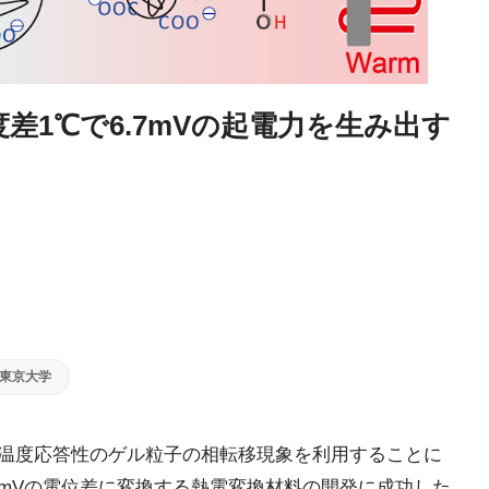
差1℃で6.7mVの起電力を生み出す
東京大学
日、温度応答性のゲル粒子の相転移現象を利用することに
7mVの電位差に変換する熱電変換材料の開発に成功した