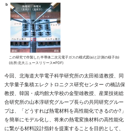
この研究で作製した半導体二次元電子ガスの模式図(a)と計測の様子(b)
(出所:北大ニュースリリース※PDF)
今回、北海道大学電子科学研究所の太田裕道教授、同
大学量子集積エレクトロニクス研究センター の橋詰保
教授、韓国・成均館大学校の金聖雄教授、産業技術総
合研究所の山本淳研究グループ長らの共同研究グルー
プは、「どうすれば熱電材料を高性能化できるのか?」
を簡単にモデル化し、将来の熱電変換材料の高性能化
に繋がる材料設計指針を提案することを目的として、