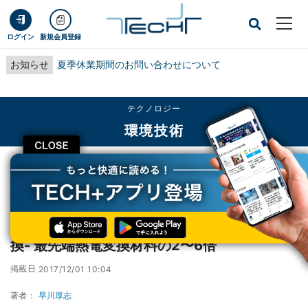
ログイン
新規会員登録
お知らせ
夏季休業期間のお問い合わせについて
テクノロジー
環境技術
CLOSE
TECH+
テクノロジー
環境技術
北大、青色LED材料を活かして熱を電気に変換- 最先端熱電変換材料の2〜6倍
北大、青色LED材料を活かして熱を電気に変
換- 最先端熱電変換材料の2〜6倍
掲載日
2017/12/01 10:04
著者：
早川厚志