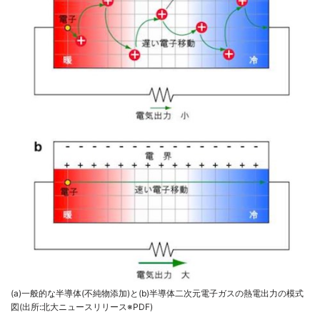
(a)一般的な半導体(不純物添加)と(b)半導体二次元電子ガスの熱電出力の模式
図(出所:北大ニュースリリース※PDF)