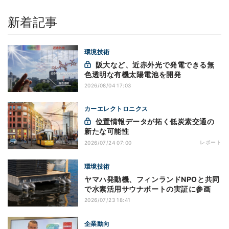
新着記事
環境技術
阪大など、近赤外光で発電できる無
色透明な有機太陽電池を開発
2026/08/04 17:03
カーエレクトロニクス
位置情報データが拓く低炭素交通の
新たな可能性
レポート
2026/07/24 07:00
環境技術
ヤマハ発動機、フィンランドNPOと共同
で水素活用サウナボートの実証に参画
2026/07/23 18:41
企業動向