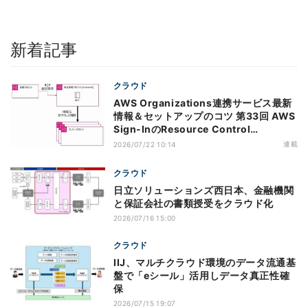
新着記事
クラウド
AWS Organizations連携サービス最新
情報＆セットアップのコツ 第33回 AWS
Sign-InのResource Control
Policy（RCP）対応のメリットと注意点
連載
2026/07/22 10:14
クラウド
日立ソリューションズ西日本、金融機関
と保証会社の書類授受をクラウド化
2026/07/16 15:00
クラウド
IIJ、マルチクラウド環境のデータ流通基
盤で「eシール」活用しデータ真正性確
保
2026/07/15 19:07