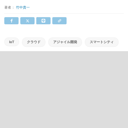
著者：
竹中貴一
IoT
クラウド
アジャイル開発
スマートシティ