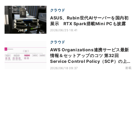
クラウド
ASUS、Rubin世代AIサーバーを国内初
展示 RTX Spark搭載Mini PCも披露
2026/06/25 18:41
クラウド
AWS Organizations連携サービス最新
情報＆セットアップのコツ 第32回
Service Control Policy（SCP）の上限
緩和のアップデートがもたらすメリット
連載
2026/06/18 09:37