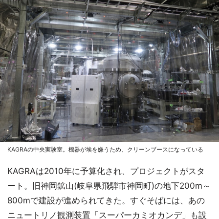
KAGRAの中央実験室。機器が埃を嫌うため、クリーンブースになっている
KAGRAは2010年に予算化され、プロジェクトがスタ
ート。旧神岡鉱山(岐阜県飛騨市神岡町)の地下200m～
800mで建設が進められてきた。すぐそばには、あの
ニュートリノ観測装置「スーパーカミオカンデ」も設