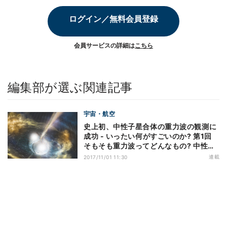
ログイン／無料会員登録
会員サービスの詳細は
こちら
編集部が選ぶ関連記事
宇宙・航空
史上初、中性子星合体の重力波の観測に
成功 - いったい何がすごいのか? 第1回
そもそも重力波ってどんなもの? 中性子
星の合体ってどんなもの?
連載
2017/11/01 11:30