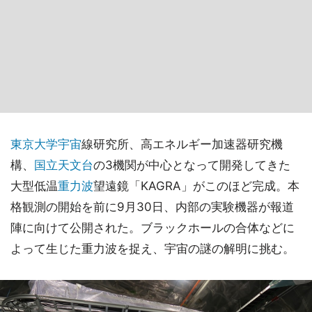
東京大学
宇宙
線研究所、高エネルギー加速器研究機
構、
国立天文台
の3機関が中心となって開発してきた
大型低温
重力波
望遠鏡「KAGRA」がこのほど完成。本
格観測の開始を前に9月30日、内部の実験機器が報道
陣に向けて公開された。ブラックホールの合体などに
よって生じた重力波を捉え、宇宙の謎の解明に挑む。