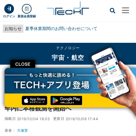
ログイン
新規会員登録
お知らせ
夏季休業期間のお問い合わせについて
テクノロジー
宇宙・航空
CLOSE
TECH+
テクノロジー
宇宙・航空
日本の重力波望遠鏡「KAGRA」が報道公開 - 年内に本格観測を開始へ
日本の重力波望遠鏡「KAGRA」が報道公開 -
年内に本格観測を開始へ
掲載日
更新日
2019/10/04 18:03
2019/10/08 17:44
著者：
大塚実