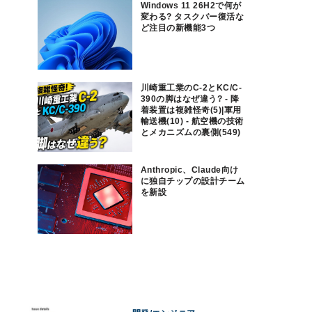
Windows 11 26H2で何が
変わる? タスクバー復活な
ど注目の新機能3つ
川崎重工業のC-2とKC/C-
390の脚はなぜ違う? - 降
着装置は複雑怪奇(5)|軍用
輸送機(10) - 航空機の技術
とメカニズムの裏側(549)
Anthropic、Claude向け
に独自チップの設計チーム
を新設