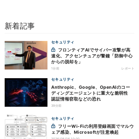
新着記事
セキュリティ
フロンティアAIでサイバー攻撃が高
速化、アクセンチュアが警鐘「防御中心
からの脱却を」
1分前
レポート
セキュリティ
Anthropic、Google、OpenAIのコー
ディングエージェントに重大な脆弱性
認証情報窃取などの恐れ
39分前
セキュリティ
フリーWi-Fiの利用登録画面でマルウ
ェア感染、Microsoftが注意喚起
2026/08/06 10:00