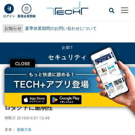
ログイン
新規会員登録
お知らせ
夏季休業期間のお問い合わせについて
企業IT
セキュリティ
CLOSE
TECH+
企業IT
セキュリティ
ESXiやWorkstationなど、VMwareの複数プロダクトに脆弱性
ESXiやWorkstationなど、VMwareの複数プ
ロダクトに脆弱性
掲載日
2019/04/01 13:49
著者：
後藤大地