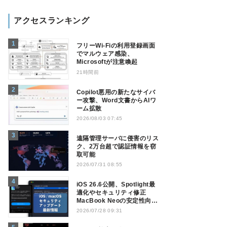
アクセスランキング
フリーWi-Fiの利用登録画面
でマルウェア感染、
Microsoftが注意喚起
21時間前
Copilot悪用の新たなサイバ
ー攻撃、Word文書からAIワ
ーム拡散
2026/08/03 07:45
遠隔管理サーバに侵害のリス
ク、2万台超で認証情報を窃
取可能
2026/07/31 08:55
iOS 26.6公開、Spotlight最
適化やセキュリティ修正
MacBook Neoの安定性向上
も
2026/07/28 09:31