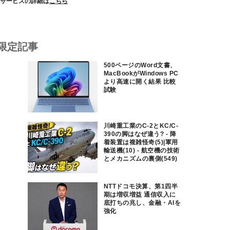
サービスの詳細は
こちら
限定記事
500ページのWord文書、
MacBookがWindows PC
より高速に開く結果 比較
試験
川崎重工業のC-2とKC/C-
390の脚はなぜ違う? - 降
着装置は複雑怪奇(5)|軍用
輸送機(10) - 航空機の技術
とメカニズムの裏側(549)
NTTドコモ決算、第1四半
期は増収増益 通信収入に
底打ちの兆し、金融・AIを
強化