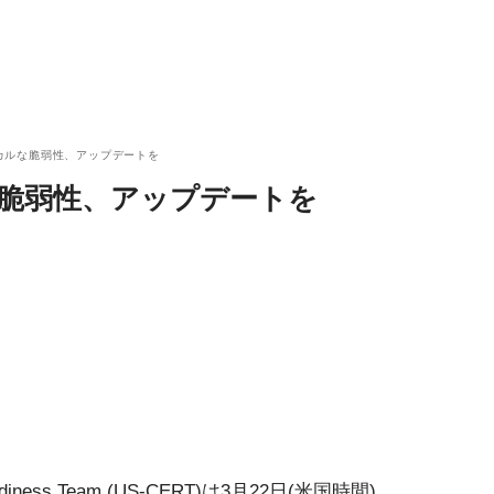
ティカルな脆弱性、アップデートを
ルな脆弱性、アップデートを
 Readiness Team (US-CERT)は3月22日(米国時間)、