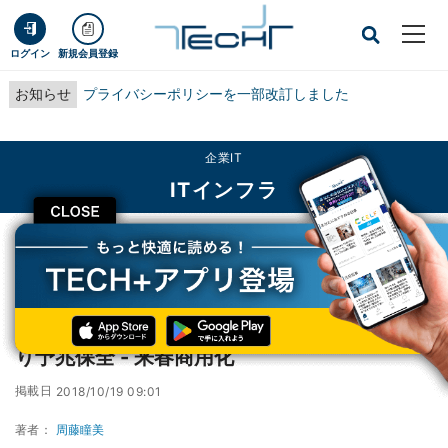
ログイン
新規会員登録
お知らせ
プライバシーポリシーを一部改訂しました
企業IT
ITインフラ
CLOSE
TECH+
企業IT
ITインフラ
THK、ドコモ、シスコ、製造装置のIoT化により予兆保全 - 来春商用化
THK、ドコモ、シスコ、製造装置のIoT化によ
り予兆保全 - 来春商用化
掲載日
2018/10/19 09:01
著者：
周藤瞳美