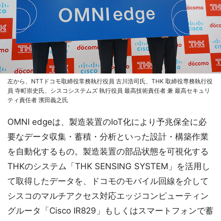
左から、NTTドコモ取締役常務執行役員 古川浩司氏、THK 取締役専務執行役
員 寺町崇史氏、シスコシステムズ 執行役員 最高技術責任者 兼 最高セキュリ
ティ責任者 濱田義之氏
OMNI edgeは、製造装置のIoT化により予兆保全に必
要なデータ収集・蓄積・分析といった設計・構築作業
を自動化するもの。製造装置の部品状態を可視化する
THKのシステム「THK SENSING SYSTEM」を活用し
て取得したデータを、ドコモのモバイル回線を介して
シスコのマルチアクセス対応エッジコンピューティン
グルータ「Cisco IR829」もしくはスマートフォンで蓄