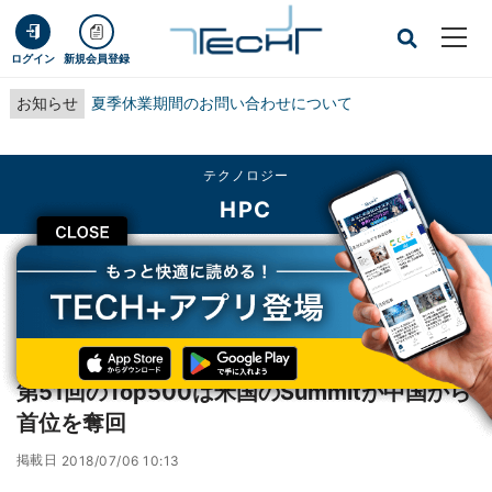
ログイン
新規会員登録
お知らせ
夏季休業期間のお問い合わせについて
テクノロジー
HPC
CLOSE
TECH+
テクノロジー
HPC
第51回のTop500は米国のSummitが中国から首位を奪回
レポート
第51回のTop500は米国のSummitが中国から
首位を奪回
掲載日
2018/07/06 10:13