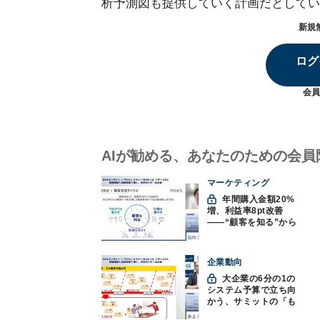
析予測図も提供していく計画だとしてい
新規
ログ
会員
AIが勧める、あなたのための会員
マーケティング
年間購入金額20%
増、利益率8pt改善
——“顧客を知る”から
始まったファンケルの
通販変革と、次に見据
えるオムニチャネル
企業動向
大企業の6分の1の
システム予算で立ち向
かう、サミットの「も
みくちゃDX」