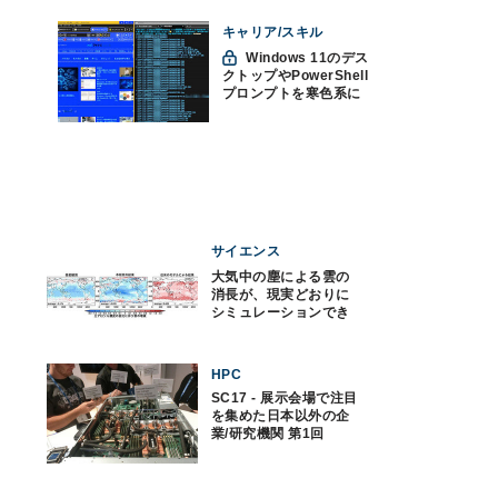
キャリア/スキル
Windows 11のデス
クトップやPowerShell
プロンプトを寒色系に
して"涼"を取る
サイエンス
大気中の塵による雲の
消長が、現実どおりに
シミュレーションでき
た
HPC
SC17 - 展示会場で注目
を集めた日本以外の企
業/研究機関 第1回
SC17で次世代フラッグ
シップスパコンの計算
ノードを展示したIBM