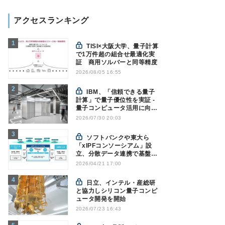
アクセスランキング
TISI×大阪大学、量子計算
で1万件超の組合せ最適化実
証 商用ソルバーと同等精度
2026/08/05 16:55
IBM、「信頼できる量子
計算」で量子優位性を実証 -
量子コンピュータ活用に向け
た新たな節目に
2026/07/30 20:03
ソフトバンクや東大ら
「xIPFコンソーシアム」設
立、分散データ連携で基盤整
備へ
2026/04/21 17:00
日立、インテル・産総研
と協力しシリコン量子コンピ
ュータ開発を開始
2026/07/23 16:43