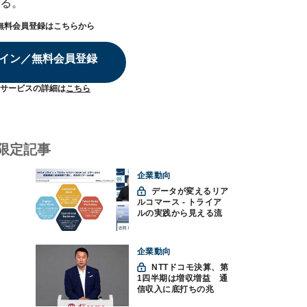
る。
無料会員登録はこちらから
イン／無料会員登録
サービスの詳細は
こちら
限定記事
企業動向
データが変えるリア
ルコマース - トライア
ルの実践から見える流
通変革の未来
企業動向
NTTドコモ決算、第
1四半期は増収増益 通
信収入に底打ちの兆
し、金融・AIを強化