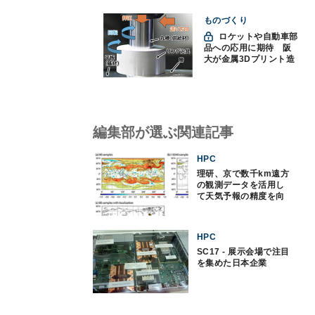
ものづくり
ロケットや自動車部
品への応用に期待 阪
大が金属3Dプリント造
形技術を高速化
編集部が選ぶ関連記事
HPC
理研、京で数千km遠方
の観測データを活用し
て天気予報の精度を向
上へ
HPC
SC17 - 展示会場で注目
を集めた日本企業