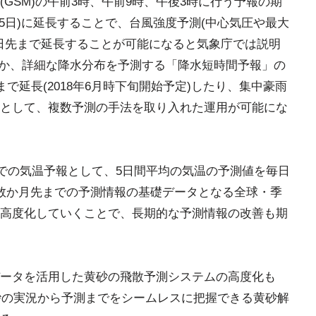
GSM)の午前3時、午前9時、午後3時に行う予報の期
間(5.5日)に延長することで、台風強度予測(中心気圧や最大
5日先まで延長することが可能になると気象庁では説明
)ほか、詳細な降水分布を予測する「降水短時間予報」の
で延長(2018年6月時下旬開始予定)したり、集中豪雨
として、複数予測の手法を取り入れた運用が可能にな
までの気温予報として、5日間平均の気温の予測値を毎日
数か月先までの予測情報の基礎データとなる全球・季
高度化していくことで、長期的な予測情報の改善も期
ータを活用した黄砂の飛散予測システムの高度化も
黄砂の実況から予測までをシームレスに把握できる黄砂解