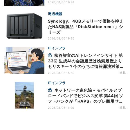
2026/08/06 16:41
周辺機器
Synology、4GBメモリーで価格を抑え
たNAS新製品「DiskStation neo+」シ
リーズ
2026/08/06 16:35
ITインフラ
柳谷智宣のAIトレンドインサイト 第
33回 生成AIの会話履歴は検索履歴より
もリスキー？今のうちに情報漏洩対策を
万全にしておこう
連載
2026/08/06 15:50
ITインフラ
ネットワーク進化論 - モバイルとブ
ロードバンドでビジネス変革 第44回 ソ
フトバンクが「HAPS」のプレ商用サー
ビス開始を表明、本格的な商用展開のめ
連載
2026/08/06 11:00
どは