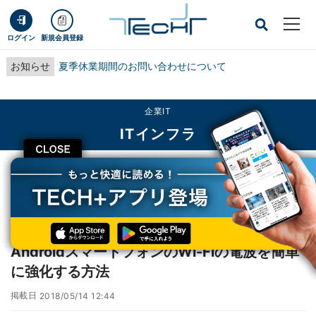
ログイン
新規会員登録
お知らせ
夏季休業期間のお問い合わせについて
企業IT
ITインフラ
CLOSE
TECH+
企業IT
ITインフラ
AndroidスマートフォンのWi-Fiの電波を簡単に強化する方法
レポート
AndroidスマートフォンのWi-Fiの電波を簡単
に強化する方法
掲載日
2018/05/14 12:44