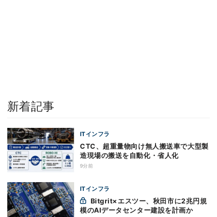
新着記事
ITインフラ
CTC、超重量物向け無人搬送車で大型製
造現場の搬送を自動化・省人化
9分前
ITインフラ
Bitgrit×エスツー、秋田市に2兆円規
模のAIデータセンター建設を計画か