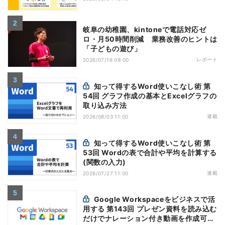
岐阜の幼稚園、kintoneで電話対応ゼ
ロ・月50時間削減 業務改善のヒントは
「子どもの遊び」
レポート
2026/07/16 09:00
知って得するWord使いこなし術 第
54回 グラフ作成の基本とExcelグラフの
取り込み方法
連載
2026/08/03 11:00
知って得するWord使いこなし術 第
53回 Wordの表で合計や平均を計算する
(関数の入力)
連載
2026/07/27 11:00
Google Workspaceをビジネスで活
用する 第143回 プレゼン資料を読み込む
だけでナレーション付き動画を作成可能