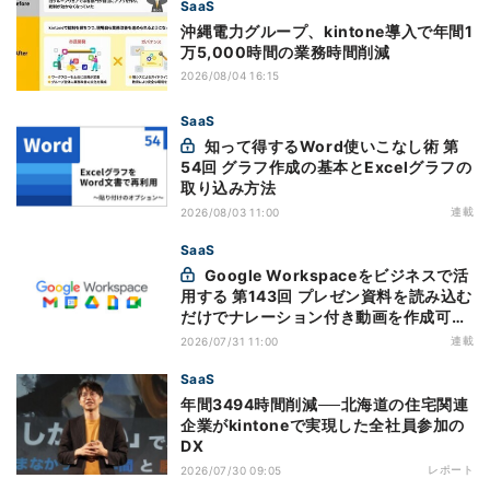
SaaS
沖縄電力グループ、kintone導入で年間1
万5,000時間の業務時間削減
2026/08/04 16:15
SaaS
知って得するWord使いこなし術 第
54回 グラフ作成の基本とExcelグラフの
取り込み方法
連載
2026/08/03 11:00
SaaS
Google Workspaceをビジネスで活
用する 第143回 プレゼン資料を読み込む
だけでナレーション付き動画を作成可能
になった「Google Vids」
連載
2026/07/31 11:00
SaaS
年間3494時間削減──北海道の住宅関連
企業がkintoneで実現した全社員参加の
DX
レポート
2026/07/30 09:05