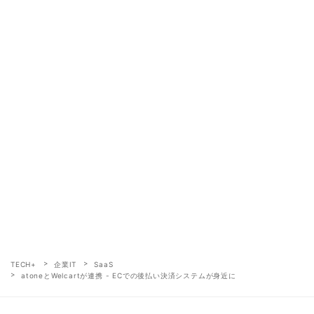
TECH+
企業IT
SaaS
atoneとWelcartが連携 - ECでの後払い決済システムが身近に