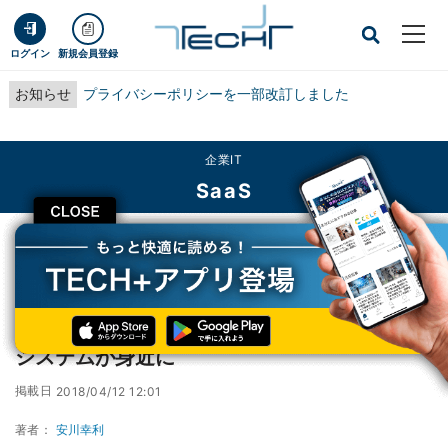
ログイン
新規会員登録
お知らせ
プライバシーポリシーを一部改訂しました
企業IT
SaaS
CLOSE
TECH+
企業IT
SaaS
atoneとWelcartが連携 - ECでの後払い決済システムが身近に
atoneとWelcartが連携 - ECでの後払い決済
システムが身近に
掲載日
2018/04/12 12:01
著者：
安川幸利