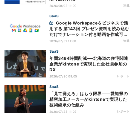
連載
2026/08/03 11:00
SaaS
Google Workspaceをビジネスで活
用する 第143回 プレゼン資料を読み込む
だけでナレーション付き動画を作成可能
になった「Google Vids」
連載
2026/07/31 11:00
SaaS
年間3494時間削減──北海道の住宅関連
企業がkintoneで実現した全社員参加の
DX
レポート
2026/07/30 09:05
SaaS
「見て覚えろ」はもう限界――愛知県の
精密加工メーカーがkintoneで実現した
技術継承の仕組み
レポート
2026/07/28 11:02