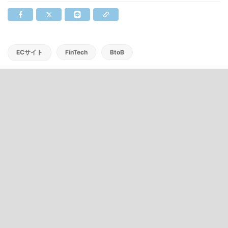
ECサイト
FinTech
BtoB