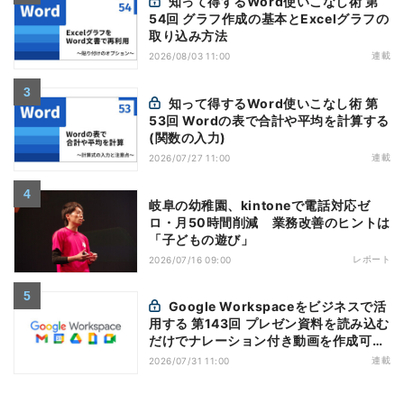
知って得するWord使いこなし術 第
54回 グラフ作成の基本とExcelグラフの
取り込み方法
連載
2026/08/03 11:00
知って得するWord使いこなし術 第
53回 Wordの表で合計や平均を計算する
(関数の入力)
連載
2026/07/27 11:00
岐阜の幼稚園、kintoneで電話対応ゼ
ロ・月50時間削減 業務改善のヒントは
「子どもの遊び」
レポート
2026/07/16 09:00
Google Workspaceをビジネスで活
用する 第143回 プレゼン資料を読み込む
だけでナレーション付き動画を作成可能
になった「Google Vids」
連載
2026/07/31 11:00