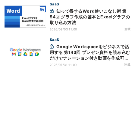
SaaS
知って得するWord使いこなし術 第
54回 グラフ作成の基本とExcelグラフの
取り込み方法
連載
2026/08/03 11:00
SaaS
Google Workspaceをビジネスで活
用する 第143回 プレゼン資料を読み込む
だけでナレーション付き動画を作成可能
になった「Google Vids」
連載
2026/07/31 11:00