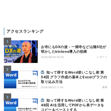
アクセスランキング
お寺にもDXの波 - 一畑寺など山陰5社が
明かしたkintone導入の効果
レポート
2026/08/06 09:05
知って得するWord使いこなし術 第
54回 グラフ作成の基本とExcelグラフの
取り込み方法
連載
2026/08/03 11:00
知って得するWord使いこなし術 第
48回 AIを活用してPDFから表データを
コピー＆ペーストする