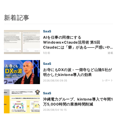
新着記事
SaaS
AIを仕事の同僚にする
Windows×Claude活用術 第5回
Claudeには「癖」がある――戸惑いや
すい7つの仕様
5分前
連載
SaaS
お寺にもDXの波 - 一畑寺など山陰5社が
明かしたkintone導入の効果
レポート
2026/08/06 09:05
SaaS
沖縄電力グループ、kintone導入で年間1
万5,000時間の業務時間削減
2026/08/04 16:15