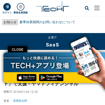
ログイン
新規会員登録
お知らせ
夏季休業期間のお問い合わせについて
企業IT
SaaS
CLOSE
TECH+
企業IT
SaaS
小さなショップの大きな夢を「らくうるカート」で支援 - ヤマトフィナンシャル
小さなショップの大きな夢を「らくうるカー
ト」で支援 - ヤマトフィナンシャル
掲載日
2018/01/26 13:25
著者：
長岡弥太郎