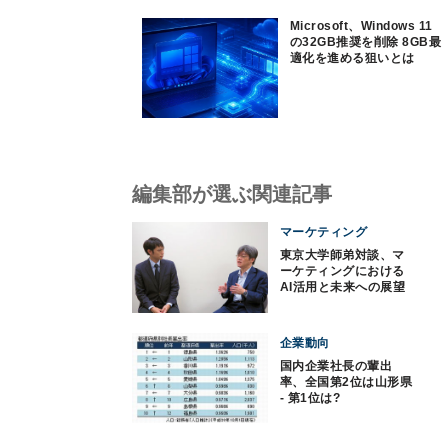
Microsoft、Windows 11
の32GB推奨を削除 8GB最
適化を進める狙いとは
編集部が選ぶ関連記事
マーケティング
東京大学師弟対談、マ
ーケティングにおける
AI活用と未来への展望
企業動向
国内企業社長の輩出
率、全国第2位は山形県
- 第1位は?