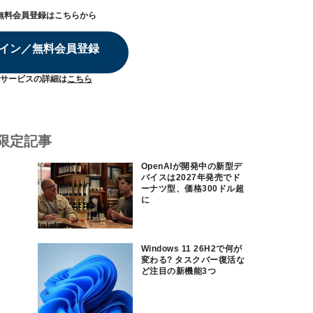
無料会員登録はこちらから
イン／無料会員登録
サービスの詳細は
こちら
限定記事
OpenAIが開発中の新型デ
バイスは2027年発売でド
ーナツ型、価格300ドル超
に
Windows 11 26H2で何が
変わる? タスクバー復活な
ど注目の新機能3つ