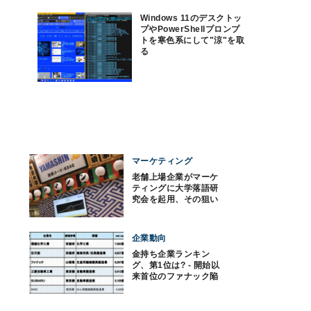
Windows 11のデスクトッ
プやPowerShellプロンプ
トを寒色系にして"涼"を取
る
マーケティング
老舗上場企業がマーケ
ティングに大学落語研
究会を起用、その狙い
と課題
企業動向
金持ち企業ランキン
グ、第1位は? - 開始以
来首位のファナック陥
落