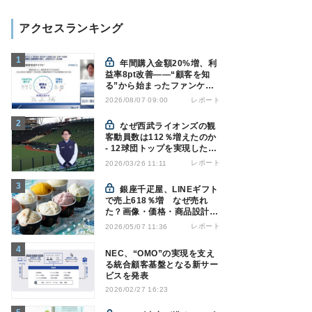
アクセスランキング
年間購入金額20%増、利
益率8pt改善——“顧客を知
る”から始まったファンケル
の通販変革と、次に見据える
レポート
2026/08/07 09:00
オムニチャネル
なぜ西武ライオンズの観
客動員数は112％増えたのか
- 12球団トップを実現した戦
略の全貌
レポート
2026/03/26 11:11
銀座千疋屋、LINEギフト
で売上618％増 なぜ売れ
た？画像・価格・商品設計を
解説
レポート
2026/05/07 11:36
NEC、“OMO”の実現を支え
る統合顧客基盤となる新サー
ビスを発表
2026/02/27 16:23