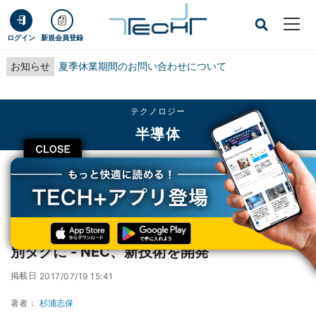
ログイン
新規会員登録
お知らせ
夏季休業期間のお問い合わせについて
テクノロジー
半導体
CLOSE
TECH+
テクノロジー
半導体
ペンで手書きした点がバーコード代わりの識別タグに - NEC、新技術を開発
ペンで手書きした点がバーコード代わりの識
別タグに - NEC、新技術を開発
掲載日
2017/07/19 15:41
著者：
杉浦志保