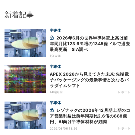
新着記事
半導体
2026年6月の世界半導体売上高は前
年同月比123.6％増の1345億ドルで過去
最高更新 SIA調べ
1分未満
半導体
APEX 2026から見えてきた未来:先端電
子パッケージングの最新事情と次なるパ
ラダイムシフト
14時間前
レポート
半導体
レゾナックの2026年12月期上期のコ
ア営業利益は前年同期比2.6倍の888億
円、AI向け半導体材料が好調
レポート
2026/08/06 18:26