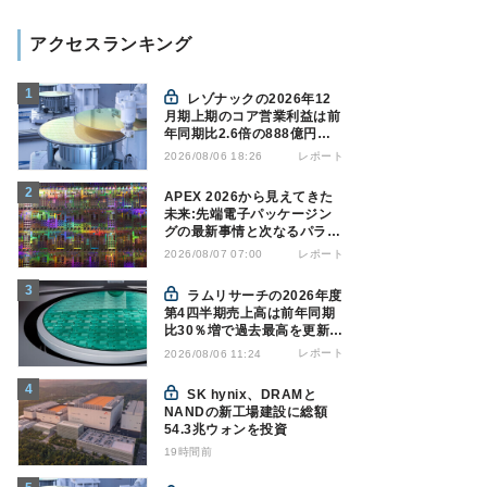
アクセスランキング
レゾナックの2026年12
月期上期のコア営業利益は前
年同期比2.6倍の888億円、
AI向け半導体材料が好調
レポート
2026/08/06 18:26
APEX 2026から見えてきた
未来:先端電子パッケージン
グの最新事情と次なるパラダ
イムシフト
レポート
2026/08/07 07:00
ラムリサーチの2026年度
第4四半期売上高は前年同期
比30％増で過去最高を更新、
NAND関連が好調
レポート
2026/08/06 11:24
SK hynix、DRAMと
NANDの新工場建設に総額
54.3兆ウォンを投資
19時間前