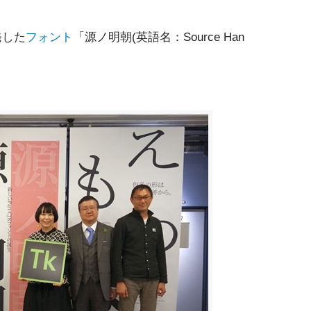
発した
フォント
「源ノ明朝(英語名：Source Han