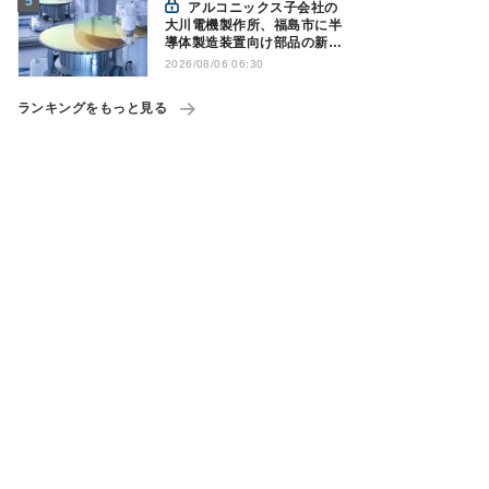
アルコニックス子会社の
大川電機製作所、福島市に半
導体製造装置向け部品の新工
場建設を決定
2026/08/06 06:30
ランキングをもっと見る