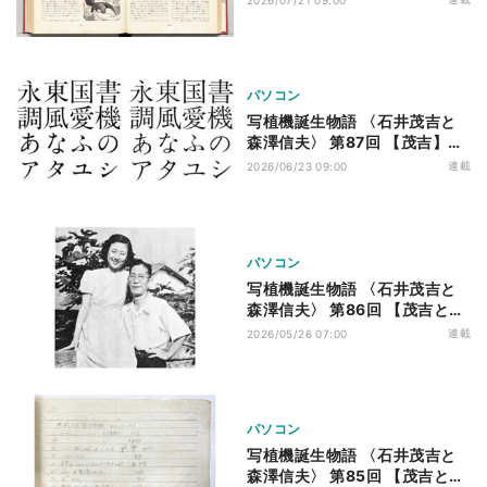
るか」
パソコン
写植機誕生物語 〈石井茂吉と
森澤信夫〉 第87回 【茂吉】新
しい原字
連載
2026/06/23 09:00
パソコン
写植機誕生物語 〈石井茂吉と
森澤信夫〉 第86回 【茂吉と信
夫】一家をあげての製作
連載
2026/05/26 07:00
パソコン
写植機誕生物語 〈石井茂吉と
森澤信夫〉 第85回 【茂吉と信