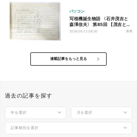
パソコン
写植機誕生物語 〈石井茂吉と
森澤信夫〉 第85回 【茂吉と信
夫】遠い初出荷
連載
2026/05/12 08:00
連載記事をもっと見る
過去の記事を探す