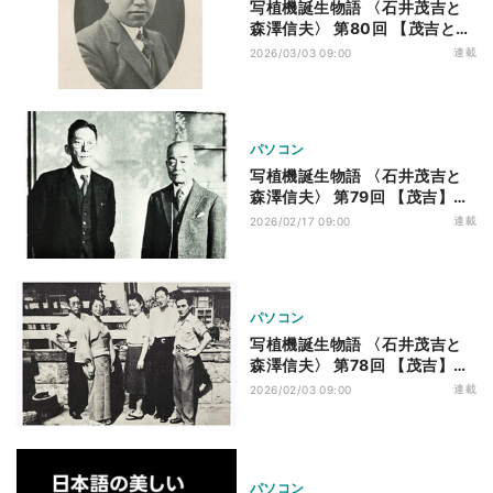
写植機誕生物語 〈石井茂吉と
森澤信夫〉 第80回 【茂吉と信
夫】いくの説得
連載
2026/03/03 09:00
パソコン
写植機誕生物語 〈石井茂吉と
森澤信夫〉 第79回 【茂吉】理
研からの打診
連載
2026/02/17 09:00
パソコン
写植機誕生物語 〈石井茂吉と
森澤信夫〉 第78回 【茂吉】敗
戦――焦土のなかで
連載
2026/02/03 09:00
パソコン