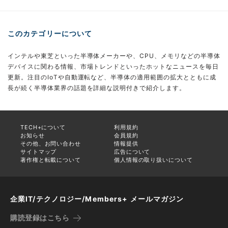
このカテゴリーについて
インテルや東芝といった半導体メーカーや、CPU、メモリなどの半導体
デバイスに関わる情報、市場トレンドといったホットなニュースを毎日
更新。注目のIoTや自動運転など、半導体の適用範囲の拡大とともに成
長が続く半導体業界の話題を詳細な説明付きで紹介します。
TECH+について
利用規約
お知らせ
会員規約
その他、お問い合わせ
情報提供
サイトマップ
広告について
著作権と転載について
個人情報の取り扱いについて
企業IT/テクノロジー/Members+ メールマガジン
購読登録はこちら