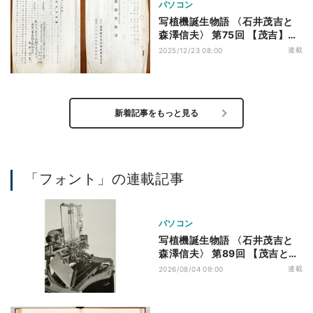
パソコン
写植機誕生物語 〈石井茂吉と
森澤信夫〉 第75回 【茂吉】太
平洋戦争と南方進出
連載
2025/12/23 08:00
新着記事をもっと見る
「フォント」の連載記事
パソコン
写植機誕生物語 〈石井茂吉と
森澤信夫〉 第89回 【茂吉と信
夫】新型写真植字機の構想
連載
2026/08/04 09:00