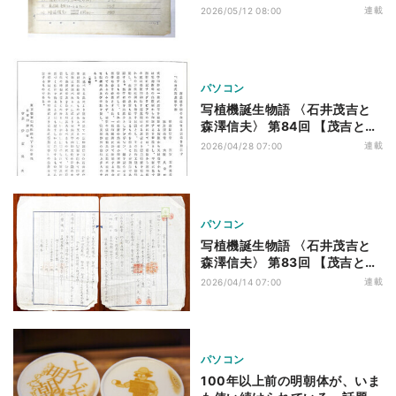
夫】遠い初出荷
連載
2026/05/12 08:00
パソコン
写植機誕生物語 〈石井茂吉と
森澤信夫〉 第84回 【茂吉と信
夫】印刷界の応援
連載
2026/04/28 07:00
パソコン
写植機誕生物語 〈石井茂吉と
森澤信夫〉 第83回 【茂吉と信
夫】相次ぐ注文、売られる美術
連載
2026/04/14 07:00
品
パソコン
100年以上前の明朝体が、いま