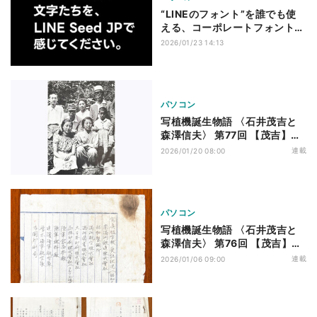
“LINEのフォント”を誰でも使
える、コーポレートフォントが
Google Fontsに登場
2026/01/23 14:13
パソコン
写植機誕生物語 〈石井茂吉と
森澤信夫〉 第77回 【茂吉】荷
馬車で引っ越し
連載
2026/01/20 08:00
パソコン
写植機誕生物語 〈石井茂吉と
森澤信夫〉 第76回 【茂吉】減
る人員、進まぬ製造
連載
2026/01/06 09:00