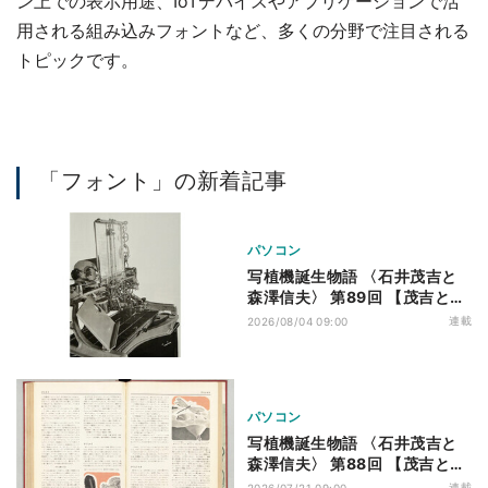
ン上での表示用途、IoTデバイスやアプリケーションで活
用される組み込みフォントなど、多くの分野で注目される
トピックです。
「フォント」の新着記事
パソコン
写植機誕生物語 〈石井茂吉と
森澤信夫〉 第89回 【茂吉と信
夫】新型写真植字機の構想
連載
2026/08/04 09:00
パソコン
写植機誕生物語 〈石井茂吉と
森澤信夫〉 第88回 【茂吉と信
夫】「写植は活版にとってかわ
連載
2026/07/21 09:00