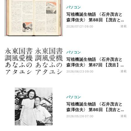
パソコン
写植機誕生物語 〈石井茂吉と
森澤信夫〉 第88回 【茂吉と信
夫】「写植は活版にとってかわ
連載
2026/07/21 09:00
るか」
パソコン
写植機誕生物語 〈石井茂吉と
森澤信夫〉 第87回 【茂吉】新
しい原字
連載
2026/06/23 09:00
パソコン
写植機誕生物語 〈石井茂吉と
森澤信夫〉 第86回 【茂吉と信
夫】一家をあげての製作
連載
2026/05/26 07:00