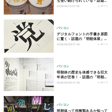
も使い続けられている - 話題の
「明朝体展」レポート（4）
レポート
2026/04/10 07:00
パソコン
デジタルフォントの手書き原図
に驚く - 話題の「明朝体展」レ
ポート（3）
レポート
2026/04/09 07:00
パソコン
明朝体の歴史を体感できる巨大
年表が圧巻！ - 話題の「明朝体
展」レポート（2）
レポート
2026/04/08 07:00
パソコン
明朝体って何種類あるか知って