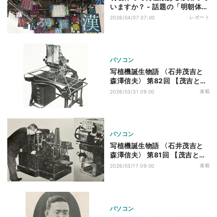
いますか？ - 話題の「明朝体
展」レポート（1）
レポート
2026/04/07 07:00
パソコン
写植機誕生物語 〈石井茂吉と
森澤信夫〉 第82回 【茂吉と信
夫】戦後最初の注文
連載
2026/03/31 09:00
パソコン
写植機誕生物語 〈石井茂吉と
森澤信夫〉 第81回 【茂吉と信
夫】再提携
連載
2026/03/17 09:00
パソコン