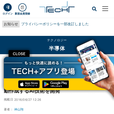
ログイン
新規会員登録
お知らせ
プライバシーポリシーを一部改訂しました
テクノロジー
半導体
CLOSE
TECH+
テクノロジー
半導体
日立、働く人の幸福感向上に有効な助言を自動作成するAI技術を開発
日立、働く人の幸福感向上に有効な助言を自
動作成するAI技術を開発
掲載日
2016/06/27 12:26
著者：
神山翔