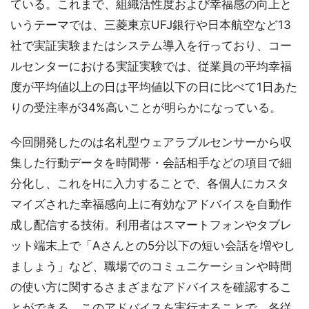
ている。これまで、組織活性度および幸福感の向上と
いうテーマでは、三菱東京UFJ銀行や日本航空など13
社で実証実験またはシステム導入を行っており、コー
ルセンターにおける実証実験では、従業員の平均幸福
度が平均値以上の日は平均値以下の日に比べて1日あた
りの受注率が34%高いことが明らかになっている。
今回開発したのは名札型ウェアラブルセンサーから収
集した行動データを時間帯・会話相手などの項目で細
分化し、これをHに入力することで、各個人にカスタ
マイズされた幸福感向上に有効なアドバイスを自動作
成し配信する技術。利用者はスマートフォンやタブレ
ット端末上で「Aさんとの5分以下の短い会話を増やし
ましょう」など、職場でのコミュニケーションや時間
の使い方に関するさまざまなアドバイスを確認するこ
とができる。このアドバイスを実行することで、各従