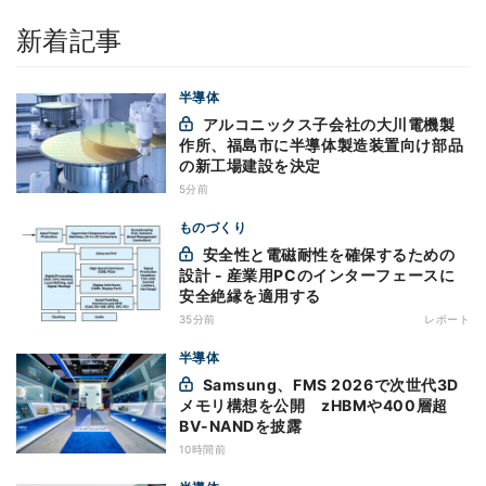
新着記事
半導体
アルコニックス子会社の大川電機製
作所、福島市に半導体製造装置向け部品
の新工場建設を決定
5分前
ものづくり
安全性と電磁耐性を確保するための
設計 - 産業用PCのインターフェースに
安全絶縁を適用する
35分前
レポート
半導体
Samsung、FMS 2026で次世代3D
メモリ構想を公開 zHBMや400層超
BV-NANDを披露
10時間前