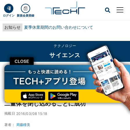
ログイン
新規会員登録
お知らせ
夏季休業期間のお問い合わせについて
テクノロジー
サイエンス
CLOSE
TECH+
テクノロジー
サイエンス
京大、フラーレンC70の内部に水の単分子と二量体を閉じ込めることに成功
京大、フラーレンC70の内部に水の単分子と
二量体を閉じ込めることに成功
掲載日
2016/03/08 15:18
著者：
周藤瞳美