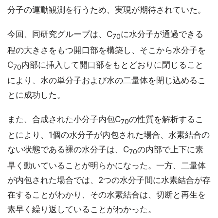
分子の運動観測を行うため、実現が期待されていた。
今回、同研究グループは、C
に水分子が通過できる
70
程の大きさをもつ開口部を構築し、そこから水分子を
C
内部に挿入して開口部をもとどおりに閉じること
70
により、水の単分子および水の二量体を閉じ込めるこ
とに成功した。
また、合成された小分子内包C
の性質を解析するこ
70
とにより、1個の水分子が内包された場合、水素結合の
ない状態である裸の水分子は、C
の内部で上下に素
70
早く動いていることが明らかになった。一方、二量体
が内包された場合では、2つの水分子間に水素結合が存
在することがわかり、その水素結合は、切断と再生を
素早く繰り返していることがわかった。