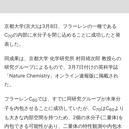
京都大学(京大)は3月8日、フラーレンの一種である
C
の内部に水分子を閉じ込めることに成功したと発
70
表した。
同成果は、京都大学 化学研究所 村田靖次郎 教授らの
研究グループによるもので、3月7日付けの英科学誌
「Nature Chemistry」オンライン速報版に掲載され
た。
フラーレンC
では、すでに同研究グループが水単分
60
子を内包させることに成功していたが、C
はC
より
70
60
も大きな内部空間を持つため、2個の水分子(二量体)を
内包できる可能性があり、二量体の特性観測や内包水