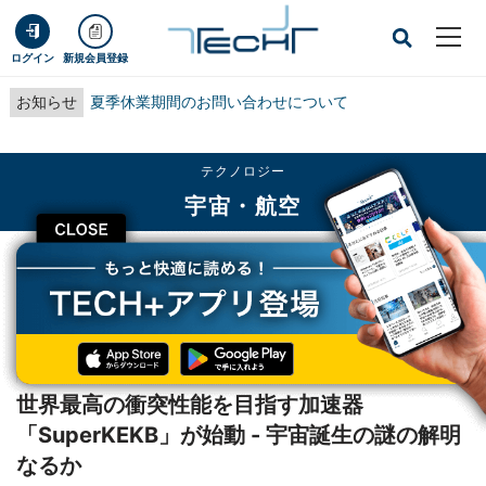
ログイン
新規会員登録
お知らせ
夏季休業期間のお問い合わせについて
テクノロジー
宇宙・航空
CLOSE
TECH+
テクノロジー
宇宙・航空
世界最高の衝突性能を目指す加速器「SuperKEKB」が始動 - 宇宙誕生の謎の解
明なるか
レポート
世界最高の衝突性能を目指す加速器
「SuperKEKB」が始動 - 宇宙誕生の謎の解明
なるか