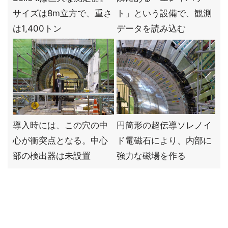
サイズは8m立方で、重さ
ト」という設備で、観測
は1,400トン
データを読み込む
導入時には、この穴の中
円筒形の超伝導ソレノイ
心が衝突点となる。中心
ド電磁石により、内部に
部の検出器は未設置
強力な磁場を作る