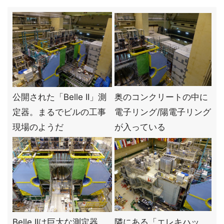
公開された「Belle II」測
奥のコンクリートの中に
定器。まるでビルの工事
電子リング/陽電子リング
現場のようだ
が入っている
Belle IIは巨大な測定器。
隣にある「エレキハッ