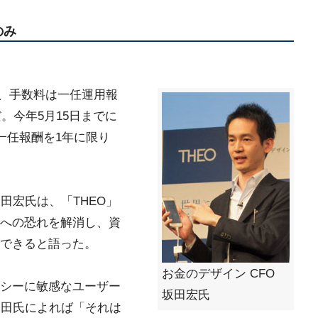
のみ
で、手数料は一任運用報
。今年5月15日までに
一任報酬を1年に限り
田宏氏は、「THEO」
への恐れを解消し、資
できると語った。
お金のデザイン CFO
シーに敏感なユーザー
坂田宏氏
坂田氏によれば「それは