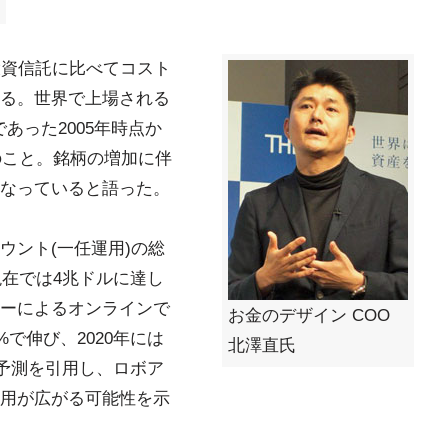
投資信託に比べてコスト
る。世界で上場される
であった2005年時点か
のこと。銘柄の増加に伴
なっていると語った。
ウント(一任運用)の総
現在では4兆ドルに達し
ーによるオンラインで
お金のデザイン COO
で伸び、2020年には
北澤直氏
yの予測を引用し、ロボア
用が広がる可能性を示