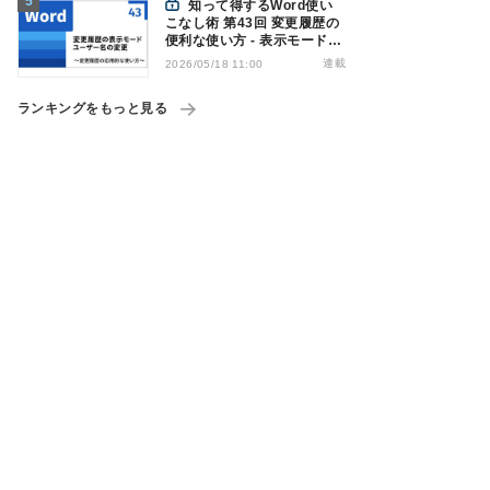
知って得するWord使い
こなし術 第43回 変更履歴の
便利な使い方 - 表示モードの
切り替え、ユーザー名の変更
連載
2026/05/18 11:00
ランキングをもっと見る