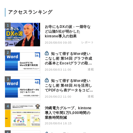
アクセスランキング
お寺にもDXの波 - 一畑寺な
ど山陰5社が明かした
kintone導入の効果
レポート
2026/08/06 09:05
知って得するWord使い
こなし術 第54回 グラフ作成
の基本とExcelグラフの取り
込み方法
連載
2026/08/03 11:00
知って得するWord使い
こなし術 第48回 AIを活用し
てPDFから表データをコピー
＆ペーストする
連載
2026/06/22 11:00
沖縄電力グループ、kintone
導入で年間1万5,000時間の
業務時間削減
2026/08/04 16:15