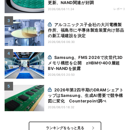
更新、NAND関連が好調
レポート
2026/08/06 11:24
アルコニックス子会社の大川電機製
作所、福島市に半導体製造装置向け部品
の新工場建設を決定
2026/08/06 06:30
Samsung、FMS 2026で次世代3D
メモリ構想を公開 zHBMや400層超
BV-NANDを披露
2026/08/05 20:50
2026年第2四半期のDRAMシェアト
ップはSamsung、生成AI需要で競争構
図に変化 Counterpoint調べ
2026/08/05 18:32
ランキングをもっと見る