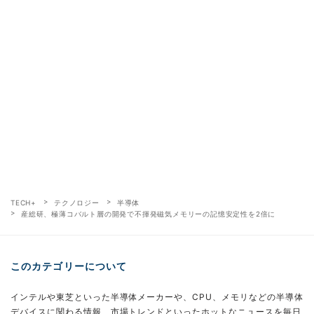
TECH+
テクノロジー
半導体
産総研、極薄コバルト層の開発で不揮発磁気メモリーの記憶安定性を2倍に
このカテゴリーについて
インテルや東芝といった半導体メーカーや、CPU、メモリなどの半導体
デバイスに関わる情報、市場トレンドといったホットなニュースを毎日