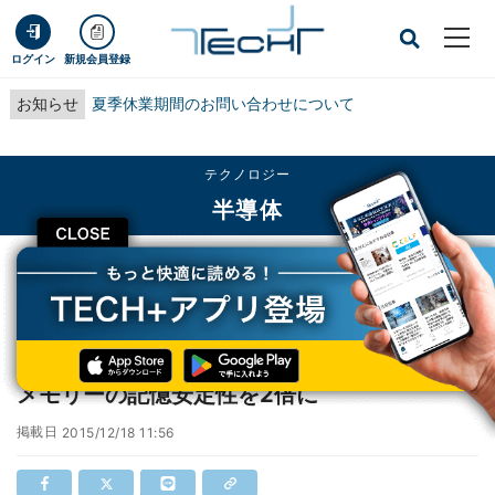
ログイン
新規会員登録
お知らせ
夏季休業期間のお問い合わせについて
テクノロジー
半導体
CLOSE
TECH+
テクノロジー
半導体
産総研、極薄コバルト層の開発で不揮発磁気メモリーの記憶安定性を2倍に
産総研、極薄コバルト層の開発で不揮発磁気
メモリーの記憶安定性を2倍に
掲載日
2015/12/18 11:56