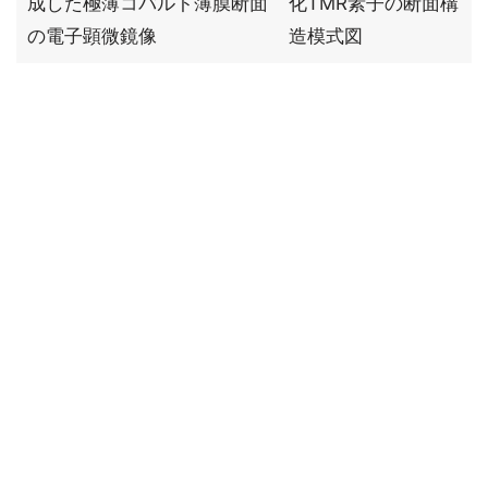
成した極薄コバルト薄膜断面
化TMR素子の断面構
の電子顕微鏡像
造模式図