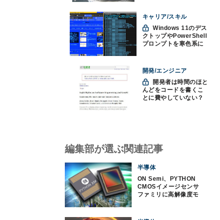
キャリア/スキル
Windows 11のデス
クトップやPowerShell
プロンプトを寒色系に
して"涼"を取る
開発/エンジニア
開発者は時間のほと
んどをコードを書くこ
とに費やしていない？
ソフトウェアエンジニ
アリングにおけるAIの8
つの神話への賛否
編集部が選ぶ関連記事
半導体
ON Semi、PYTHON
CMOSイメージセンサ
ファミリに高解像度モ
デルを追加