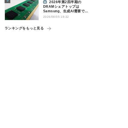
2026年第2四半期の
DRAMシェアトップは
Samsung、生成AI需要で競
争構図に変化
2026/08/05 18:32
Counterpoint調べ
ランキングをもっと見る