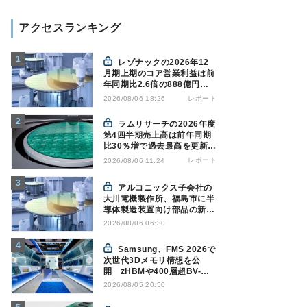
アクセスランキング
レゾナックの2026年12
月期上期のコア営業利益は前
年同期比2.6倍の888億円、
AI向け半導体材料が好調
レポート
2026/08/06 18:26
ラムリサーチの2026年度
第4四半期売上高は前年同期
比30％増で過去最高を更新、
NAND関連が好調
レポート
2026/08/06 11:24
アルコニックス子会社の
大川電機製作所、福島市に半
導体製造装置向け部品の新工
場建設を決定
2026/08/06 06:30
Samsung、FMS 2026で
次世代3Dメモリ構想を公
開 zHBMや400層超BV-
NANDを披露
2026/08/05 20:50