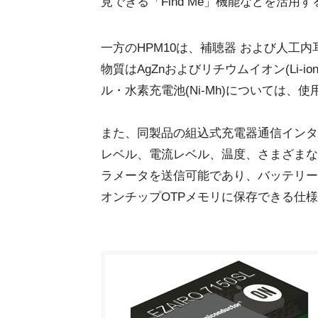
見できる「Find Me」機能などを活用
一方のHPM10は、補聴器 および人工
物質はAgZnおよびリチウムイオン(Li-i
ル・水素充電池(Ni-Mh)については
また、同製品の組込式充電器通信インタフ
レベル、電流レベル、温度、さまざまな
ラメータを送信可能であり、バッテリー
オンチップOTPメモリに保存できる仕