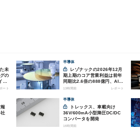
半導体
きた未
レゾナックの2026年12月
ングの
期上期のコア営業利益は前年
イム
同期比2.6倍の888億円、AI向
け半導体材料が好調
ポート
13時間前
レポート
半導体
トレックス、車載向け
の社
36V/600mA小型降圧DC/DC
コンバータを開発
16時間前