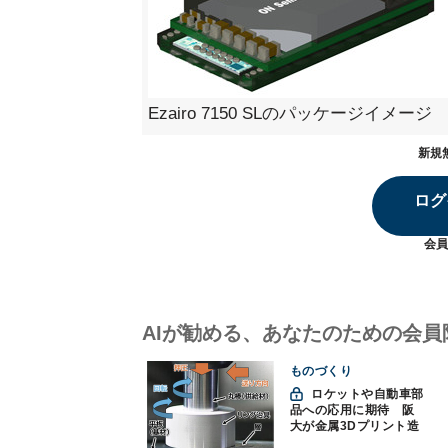
Ezairo 7150 SLのパッケージイメージ
新規
ログ
会員
AIが勧める、あなたのための会員
ものづくり
ロケットや自動車部
品への応用に期待 阪
大が金属3Dプリント造
形技術を高速化