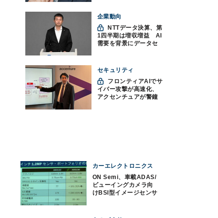
企業動向
NTTデータ決算、第
1四半期は増収増益 AI
需要を背景にデータセ
ンター投資を加速
セキュリティ
フロンティアAIでサ
イバー攻撃が高速化、
アクセンチュアが警鐘
「防御中心からの脱却
を」
カーエレクトロニクス
ON Semi、車載ADAS/
ビューイングカメラ向
けBSI型イメージセンサ
技術を発表