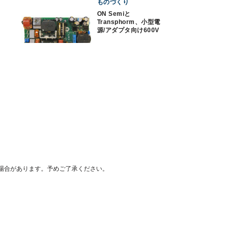
ものづくり
ON Semiと
Transphorm、小型電
源/アダプタ向け600V
GaNトランジスタを発
売
場合があります。予めご了承ください。