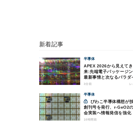
新着記事
半導体
APEX 2026から見えて
来:先端電子パッケージ
最新事情と次なるパラダ
シフト
3分前
レ
半導体
びわこ半導体構想が技報
創刊号を発行、r-GeO2
会実装へ情報発信を強化
16時間前